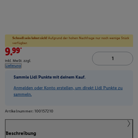
Schnell sein lohnt sich!
Aufgrund der hohen Nachfrage nur noch wenige Stück
verfügbar.
9.99*
inkl. MwSt. zzgl.
Lieferung
Sammle Lidl Punkte mit deinem Kauf.
Anmelden oder Konto erstellen, um direkt Lidl Punkte zu
sammeln.
Artikelnummer:
100157210
Beschreibung