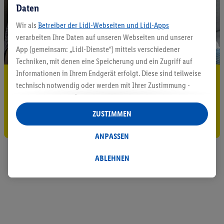
Daten
Wir als
Betreiber der Lidl-Webseiten und Lidl-Apps
verarbeiten Ihre Daten auf unseren Webseiten und unserer
App (gemeinsam: „Lidl-Dienste“) mittels verschiedener
Techniken, mit denen eine Speicherung und ein Zugriff auf
Informationen in Ihrem Endgerät erfolgt. Diese sind teilweise
5.95 € Versand sparen³²ᵃ
technisch notwendig oder werden mit Ihrer Zustimmung -
Jetzt zum Newsletter anmelden
auch durch Partner (u.a.
als separat
oder gemeinsam
Verantwortliche; im Zusammenhang mit dem IAB TCF
ZUSTIMMEN
Gutschein sichern!
insgesamt
6
Partner) - für komfortable Einstellungen, zur
Statistik-Erstellung oder für personalisierte Werbung
ANPASSEN
innerhalb und außerhalb der Lidl-Dienste verwendet.
Datenverarbeitungen für personalisierte Werbung werden
ABLEHNEN
durchgeführt, um eigene Werbung auszusteuern und um
Dritten die Ausspielung von Werbung außerhalb der Lidl-
Dienste über die Ihnen und Ihren Haushaltsangehörigen
zugeordneten Endgeräte zu ermöglichen. Sofern Sie
Teilnehmer des Lidl Plus-Programms sind, werden für diese