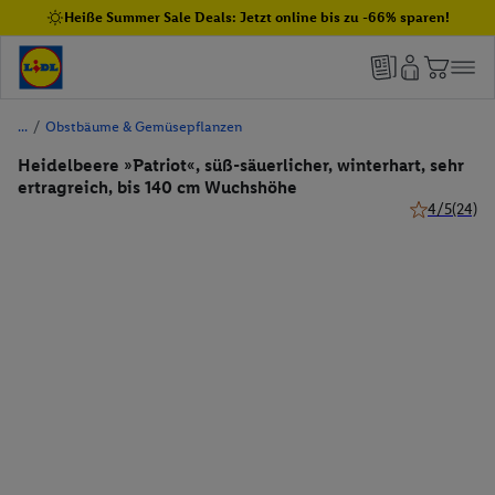
Heiße Summer Sale Deals: Jetzt online bis zu -66% sparen!
/
Obstbäume & Gemüsepflanzen
Heidelbeere »Patriot«, süß-säuerlicher, winterhart, sehr
ertragreich, bis 140 cm Wuchshöhe
4/5
(24)
4 von 5 Ster