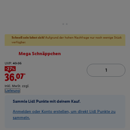
Schnell sein lohnt sich!
Aufgrund der hohen Nachfrage nur noch wenige Stück
verfügbar.
Mega Schnäppchen
UVP:
49.95
-27%
36.07*
inkl. MwSt. zzgl.
Lieferung
Sammle Lidl Punkte mit deinem Kauf.
Anmelden oder Konto erstellen, um direkt Lidl Punkte zu
sammeln.