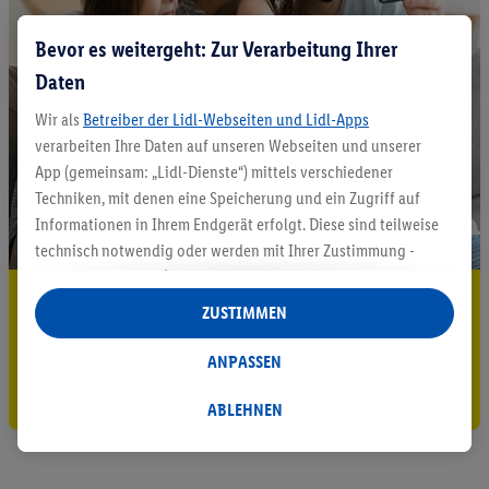
Bevor es weitergeht: Zur Verarbeitung Ihrer
Daten
Wir als
Betreiber der Lidl-Webseiten und Lidl-Apps
verarbeiten Ihre Daten auf unseren Webseiten und unserer
App (gemeinsam: „Lidl-Dienste“) mittels verschiedener
Techniken, mit denen eine Speicherung und ein Zugriff auf
Informationen in Ihrem Endgerät erfolgt. Diese sind teilweise
technisch notwendig oder werden mit Ihrer Zustimmung -
auch durch Partner (u.a.
als separat
oder gemeinsam
5.95 € Versand sparen³²ᵃ
Verantwortliche; im Zusammenhang mit dem IAB TCF
ZUSTIMMEN
insgesamt
6
Partner) - für komfortable Einstellungen, zur
Jetzt zum Newsletter anmelden
Statistik-Erstellung oder für personalisierte Werbung
ANPASSEN
innerhalb und außerhalb der Lidl-Dienste verwendet.
Gutschein sichern!
Datenverarbeitungen für personalisierte Werbung werden
ABLEHNEN
durchgeführt, um eigene Werbung auszusteuern und um
Dritten die Ausspielung von Werbung außerhalb der Lidl-
Dienste über die Ihnen und Ihren Haushaltsangehörigen