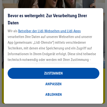
Bevor es weitergeht: Zur Verarbeitung Ihrer
Daten
Wir als
Betreiber der Lidl-Webseiten und Lidl-Apps
verarbeiten Ihre Daten auf unseren Webseiten und unserer
App (gemeinsam: „Lidl-Dienste“) mittels verschiedener
Techniken, mit denen eine Speicherung und ein Zugriff auf
Informationen in Ihrem Endgerät erfolgt. Diese sind teilweise
technisch notwendig oder werden mit Ihrer Zustimmung -
auch durch Partner (u.a.
als separat
oder gemeinsam
Verantwortliche; im Zusammenhang mit dem IAB TCF
ZUSTIMMEN
5.95 € Versand sparen³²ᵃ
insgesamt
6
Partner) - für komfortable Einstellungen, zur
Statistik-Erstellung oder für personalisierte Werbung
Jetzt zum Newsletter anmelden
ANPASSEN
innerhalb und außerhalb der Lidl-Dienste verwendet.
Datenverarbeitungen für personalisierte Werbung werden
ABLEHNEN
Gutschein sichern!
durchgeführt, um eigene Werbung auszusteuern und um
Dritten die Ausspielung von Werbung außerhalb der Lidl-