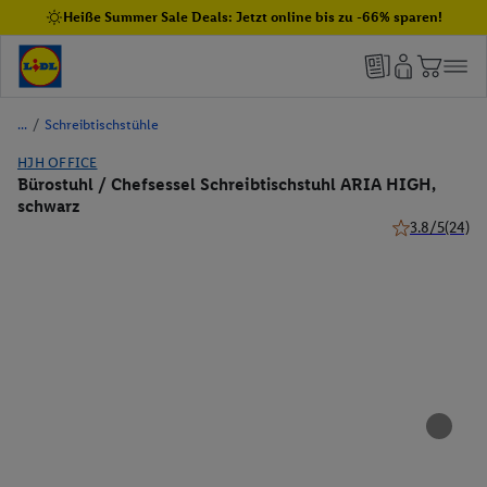
Heiße Summer Sale Deals: Jetzt online bis zu -66% sparen!
/
Schreibtischstühle
HJH OFFICE
Bürostuhl / Chefsessel Schreibtischstuhl ARIA HIGH,
schwarz
3.8/5
(24)
3.8 von 5 Ster