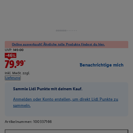
Online ausverkauft! Ähnliche tolle Produkte findest du hier.
UVP:
149.00
-46%
79.99*
Benachrichtige mich
inkl. MwSt. zzgl.
Lieferung
Sammle Lidl Punkte mit deinem Kauf.
Anmelden oder Konto erstellen, um direkt Lidl Punkte zu
sammeln.
Artikelnummer:
100337166