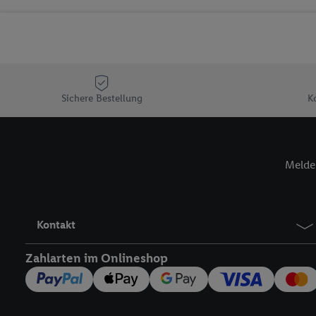
Sicherung und Optimie
Sofern Sie hier Ihre Zus
Plus-Konto einloggen, 
Verantwortlichkeit mit
zu erstellen (die sogen
können, um Sie in von 
Sichere Bestellung
K
Hierzu wird von uns un
Adresse in gemeinsamer 
Zudem erlauben Sie uns,
Melde 
den Lidl-Diensten einzus
Wenn das der Fall ist, g
Kundenkonto-Referenz, 
verwenden, um Sie wied
Kontakt
Insbesondere können Sie
werden, damit wir Ihnen
Zahlarten im Onlineshop
Nutzung der Utiq-Techno
widerrufen - jederzeit 
Telekommunikations-basi