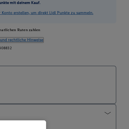
unkte mit deinem Kauf.
Konto erstellen, um direkt Lidl Punkte zu sammeln.
atlichen Raten zahlen
und rechtliche Hinweise
408832