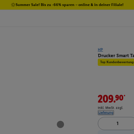
Summer Sale! Bis zu -66% sparen – online & in deiner Filiale!
HP
Drucker Smart T
Top Kundenbewertung
209.90*
inkl. MwSt. zzgl.
Lieferung