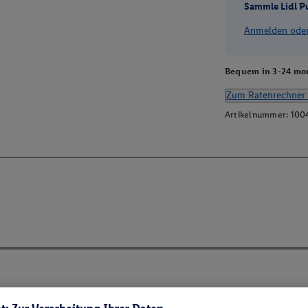
Sammle Lidl P
Anmelden oder 
Bequem in 3-24 mon
Zum Ratenrechner 
Artikelnummer:
100
ch ElektroG und BattVO-BattDG