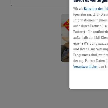
Bevor es weitergeh
Wir als
Betreiber der Li
(gemeinsam: „Lidl-Diens
Informationen in Ihrem 
auch durch Partner (u.a
Partner) - für komforta
außerhalb der Lidl-Die
eigene Werbung auszust
und Ihren Haushaltsang
Programms sind, werden
der o.g. Partner Daten ü
Verantwortlicher
den Er
Die Erstellung personal
angereicherten Profilen
Kaufverhalten in den Li
genauen Standortdaten)
und/ oder dem Zugriff 
Segmenten). Im Zusamme
Erfolgsmessung der Wer