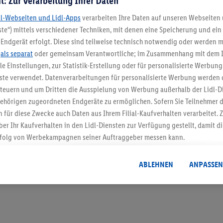
t: Zur Verarbeitung Ihrer Daten
dl-Webseiten und Lidl-Apps
verarbeiten Ihre Daten auf unseren Webseiten
te“) mittels verschiedener Techniken, mit denen eine Speicherung und ein 
Endgerät erfolgt. Diese sind teilweise technisch notwendig oder werden m
5.95 € Versand spa
.
als separat
oder gemeinsam Verantwortliche; im Zusammenhang mit dem 
ble Einstellungen, zur Statistik-Erstellung oder für personalisierte Werbun
Jetzt zum Newsletter anmel
nste verwendet. Datenverarbeitungen für personalisierte Werbung werden
euern und um Dritten die Ausspielung von Werbung außerhalb der Lidl-Di
Gutschein sichern!
ehörigen zugeordneten Endgeräte zu ermöglichen. Sofern Sie Teilnehmer de
 für diese Zwecke auch Daten aus Ihrem Filial-Kaufverhalten verarbeitet
ber Ihr Kaufverhalten in den Lidl-Diensten zur Verfügung gestellt, damit di
folg von Werbekampagnen seiner Auftraggeber messen kann.
isierter Werbung basiert auf der Generierung von auch mit Daten von and
. Dies umfasst die Zusammenführung von Daten (z.B. über Ihre Nutzung der 
ABLEHNEN
ANPASSEN
dl-Diensten, Informationen aus Ihrem Kundenkonto - z.B. Alter oder Geschl
 auch über verschiedene Endgeräte und Lidl-Dienste hinweg einschließli
auf Informationen auf Ihren Endgeräten zur Erstellung von Zielgruppen (
nhang mit dem Ausspielen dieser Werbung erfolgen Verarbeitungen auch
bung, zur Zielgruppenforschung, zur Entwicklung von Angeboten sowie z