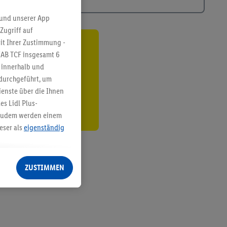
 und unserer App
Zugriff auf
it Ihrer Zustimmung -
ren³²ᵃ
IAB TCF insgesamt
6
g innerhalb und
den
 durchgeführt, um
enste über die Ihnen
s Lidl Plus-
. Zudem werden einem
eser als
eigenständig
eren Diensten
Lidl-Dienste, Ihr
ZUSTIMMEN
echt - sowie Ihre
ch dem Speichern von
sogenannten
 zur Leistungs-/
ur technischen