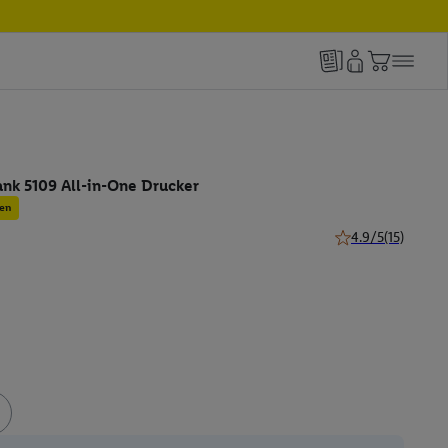
ank 5109 All-in-One Drucker
en
4.9/5
(15)
4.9 von 5 Sternen 