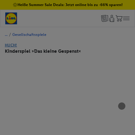
Heiße Summer Sale Deals: Jetzt online bis zu -66% sparen!
/
Gesellschaftsspiele
HUCH!
Kinderspiel »Das kleine Gespenst«