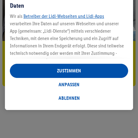
Daten
Wir als
Betreiber der Lidl-Webseiten und Lidl-Apps
verarbeiten Ihre Daten auf unseren Webseiten und unserer
App (gemeinsam: „Lidl-Dienste“) mittels verschiedener
Techniken, mit denen eine Speicherung und ein Zugriff auf
Informationen in Ihrem Endgerät erfolgt. Diese sind teilweise
5.95 € Versand sparen³²ᵃ
technisch notwendig oder werden mit Ihrer Zustimmung -
auch durch Partner (u.a.
als separat
oder gemeinsam
Jetzt zum Newsletter anmelden
Verantwortliche; im Zusammenhang mit dem IAB TCF
ZUSTIMMEN
Gutschein sichern!
insgesamt
6
Partner) - für komfortable Einstellungen, zur
Statistik-Erstellung oder für personalisierte Werbung
ANPASSEN
innerhalb und außerhalb der Lidl-Dienste verwendet.
Datenverarbeitungen für personalisierte Werbung werden
ABLEHNEN
durchgeführt, um eigene Werbung auszusteuern und um
Dritten die Ausspielung von Werbung außerhalb der Lidl-
Dienste über die Ihnen und Ihren Haushaltsangehörigen
zugeordneten Endgeräte zu ermöglichen. Sofern Sie
Teilnehmer des Lidl Plus-Programms sind, werden für diese