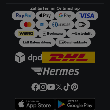
dieser Werbeausspielungen.
Zahlarten im Onlineshop
Sofern Sie hier Ihre Zustimmung dazu erteilen und danach ein
Lidl Plus-Konto erstellen bzw. sich in Ihr bestehendes Lidl
Plus-Konto einloggen, kann darüber hinaus auch Ihre dort
angegebene E-Mail-Adresse von uns in gemeinsamer
Rechnung
Lastschrift
Verantwortlichkeit mit einem der oben genannten Partner
verwendet werden, um daraus eine spezielle Online-Kennung
Lidl Ratenzahlung
Geschenkkarte
zu erstellen (die sogenannte EUID), die wir sodann ähnlich wie
die sogleich beschriebene Utiq-Kennung verwenden können,
um Sie in von Dritten betriebenen Diensten zu erkennen und
Ihnen personalisierte Werbung auszuspielen. Hierzu wird von
uns und einem der anderen oben genannten Partner auch Ihre
in einen Hashwert umgewandelte E-Mail-Adresse in
gemeinsamer Verantwortlichkeit verarbeitet.
Zudem erlauben Sie uns, der Utiq SA/NV („Utiq“) und
Ihrem
Telekommunikationsnetzbetreiber
, die Utiq-Technologie
in den Lidl-Diensten einzusetzen. Utiq prüft zunächst anhand
Ihrer IP-Adresse, ob die Technologie für Sie verfügbar ist.