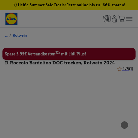
Heiße Summer Sale Deals: Jetzt online bis zu -66% sparen!
/
Rotwein
32a
Spare 5.95€ Versandkosten
mit Lidl Plus!
Il Roccolo Bardolino DOC trocken, Rotwein 2024
4/5
(1)
4 von 5 St