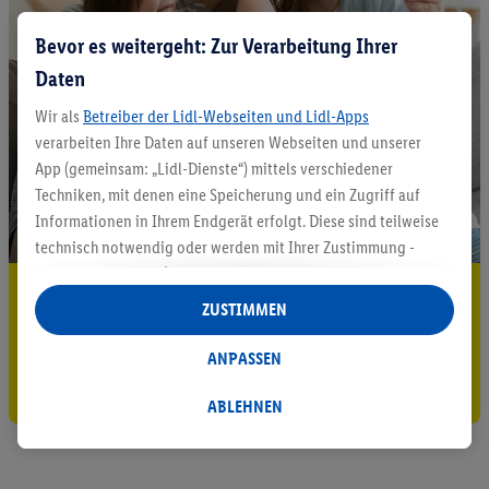
Bevor es weitergeht: Zur Verarbeitung Ihrer
Daten
Wir als
Betreiber der Lidl-Webseiten und Lidl-Apps
verarbeiten Ihre Daten auf unseren Webseiten und unserer
App (gemeinsam: „Lidl-Dienste“) mittels verschiedener
Techniken, mit denen eine Speicherung und ein Zugriff auf
Informationen in Ihrem Endgerät erfolgt. Diese sind teilweise
technisch notwendig oder werden mit Ihrer Zustimmung -
auch durch Partner (u.a.
als separat
oder gemeinsam
5.95 € Versand sparen³²ᵃ
Verantwortliche; im Zusammenhang mit dem IAB TCF
ZUSTIMMEN
insgesamt
6
Partner) - für komfortable Einstellungen, zur
Jetzt zum Newsletter anmelden
Statistik-Erstellung oder für personalisierte Werbung
ANPASSEN
innerhalb und außerhalb der Lidl-Dienste verwendet.
Gutschein sichern!
Datenverarbeitungen für personalisierte Werbung werden
ABLEHNEN
durchgeführt, um eigene Werbung auszusteuern und um
Dritten die Ausspielung von Werbung außerhalb der Lidl-
Dienste über die Ihnen und Ihren Haushaltsangehörigen