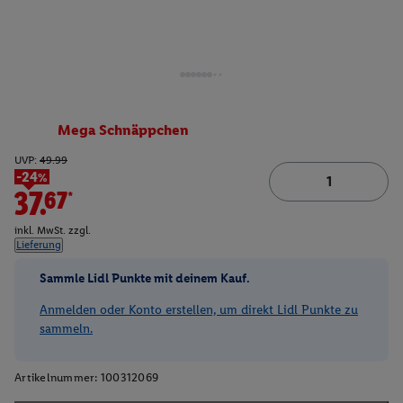
Mega Schnäppchen
UVP:
49.99
-24%
37.67*
inkl. MwSt. zzgl.
Lieferung
Sammle Lidl Punkte mit deinem Kauf.
Anmelden oder Konto erstellen, um direkt Lidl Punkte zu
sammeln.
Artikelnummer:
100312069