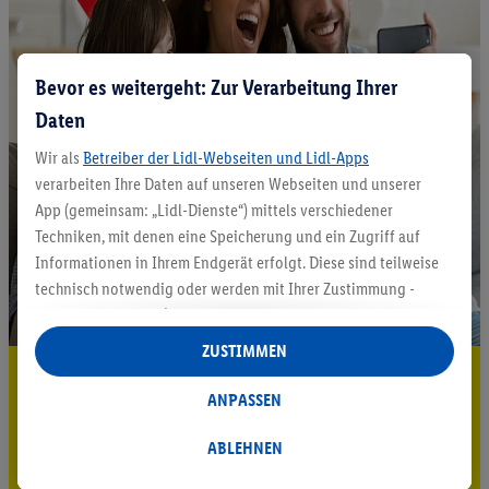
Bevor es weitergeht: Zur Verarbeitung Ihrer
Daten
Wir als
Betreiber der Lidl-Webseiten und Lidl-Apps
verarbeiten Ihre Daten auf unseren Webseiten und unserer
App (gemeinsam: „Lidl-Dienste“) mittels verschiedener
Techniken, mit denen eine Speicherung und ein Zugriff auf
Informationen in Ihrem Endgerät erfolgt. Diese sind teilweise
technisch notwendig oder werden mit Ihrer Zustimmung -
auch durch Partner (u.a.
als separat
oder gemeinsam
Verantwortliche; im Zusammenhang mit dem IAB TCF
ZUSTIMMEN
insgesamt
6
Partner) - für komfortable Einstellungen, zur
5.95 € Versand sparen³²ᵃ
Statistik-Erstellung oder für personalisierte Werbung
ANPASSEN
Jetzt zum Newsletter anmelden
innerhalb und außerhalb der Lidl-Dienste verwendet.
Datenverarbeitungen für personalisierte Werbung werden
ABLEHNEN
Gutschein sichern!
durchgeführt, um eigene Werbung auszusteuern und um