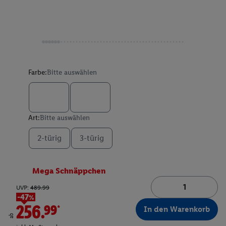
Farbe:
Bitte auswählen
Art:
Bitte auswählen
2-türig
3-türig
Mega Schnäppchen
UVP:
489.99
-47%
256.99*
In den Warenkorb
ab