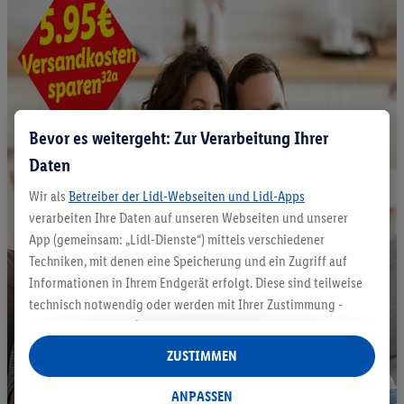
Bevor es weitergeht: Zur Verarbeitung Ihrer
Daten
Wir als
Betreiber der Lidl-Webseiten und Lidl-Apps
verarbeiten Ihre Daten auf unseren Webseiten und unserer
App (gemeinsam: „Lidl-Dienste“) mittels verschiedener
Techniken, mit denen eine Speicherung und ein Zugriff auf
Informationen in Ihrem Endgerät erfolgt. Diese sind teilweise
technisch notwendig oder werden mit Ihrer Zustimmung -
auch durch Partner (u.a.
als separat
oder gemeinsam
Verantwortliche; im Zusammenhang mit dem IAB TCF
ZUSTIMMEN
insgesamt
6
Partner) - für komfortable Einstellungen, zur
Statistik-Erstellung oder für personalisierte Werbung
ANPASSEN