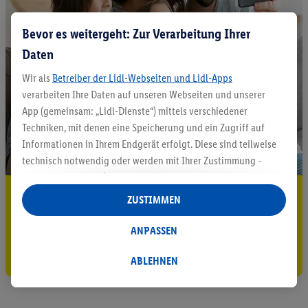
Bevor es weitergeht: Zur Verarbeitung Ihrer
Daten
Wir als
Betreiber der Lidl-Webseiten und Lidl-Apps
verarbeiten Ihre Daten auf unseren Webseiten und unserer
App (gemeinsam: „Lidl-Dienste“) mittels verschiedener
Techniken, mit denen eine Speicherung und ein Zugriff auf
Informationen in Ihrem Endgerät erfolgt. Diese sind teilweise
technisch notwendig oder werden mit Ihrer Zustimmung -
auch durch Partner (u.a.
als separat
oder gemeinsam
5.95 € Versand sparen³²ᵃ
Verantwortliche; im Zusammenhang mit dem IAB TCF
ZUSTIMMEN
insgesamt
6
Partner) - für komfortable Einstellungen, zur
Jetzt zum Newsletter anmelden
Statistik-Erstellung oder für personalisierte Werbung
ANPASSEN
innerhalb und außerhalb der Lidl-Dienste verwendet.
Gutschein sichern!
Datenverarbeitungen für personalisierte Werbung werden
ABLEHNEN
durchgeführt, um eigene Werbung auszusteuern und um
Dritten die Ausspielung von Werbung außerhalb der Lidl-