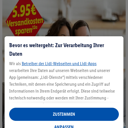
Bevor es weitergeht: Zur Verarbeitung Ihrer
Daten
Wir als
Betreiber der Lidl-Webseiten und Lidl-Apps
verarbeiten Ihre Daten auf unseren Webseiten und unserer
App (gemeinsam: „Lidl-Dienste“) mittels verschiedener
Techniken, mit denen eine Speicherung und ein Zugriff auf
Informationen in Ihrem Endgerät erfolgt. Diese sind teilweise
technisch notwendig oder werden mit Ihrer Zustimmung -
auch durch Partner (u.a.
als separat
oder gemeinsam
Verantwortliche; im Zusammenhang mit dem IAB TCF
ZUSTIMMEN
insgesamt
6
Partner) - für komfortable Einstellungen, zur
Statistik-Erstellung oder für personalisierte Werbung
ANPASSEN