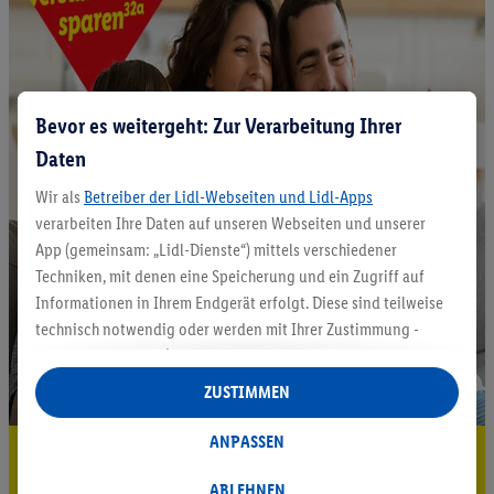
Bevor es weitergeht: Zur Verarbeitung Ihrer
Daten
Wir als
Betreiber der Lidl-Webseiten und Lidl-Apps
verarbeiten Ihre Daten auf unseren Webseiten und unserer
App (gemeinsam: „Lidl-Dienste“) mittels verschiedener
Techniken, mit denen eine Speicherung und ein Zugriff auf
Informationen in Ihrem Endgerät erfolgt. Diese sind teilweise
technisch notwendig oder werden mit Ihrer Zustimmung -
auch durch Partner (u.a.
als separat
oder gemeinsam
Verantwortliche; im Zusammenhang mit dem IAB TCF
ZUSTIMMEN
insgesamt
6
Partner) - für komfortable Einstellungen, zur
Statistik-Erstellung oder für personalisierte Werbung
ANPASSEN
5.95 € Versand sparen³²ᵃ
innerhalb und außerhalb der Lidl-Dienste verwendet.
Datenverarbeitungen für personalisierte Werbung werden
ABLEHNEN