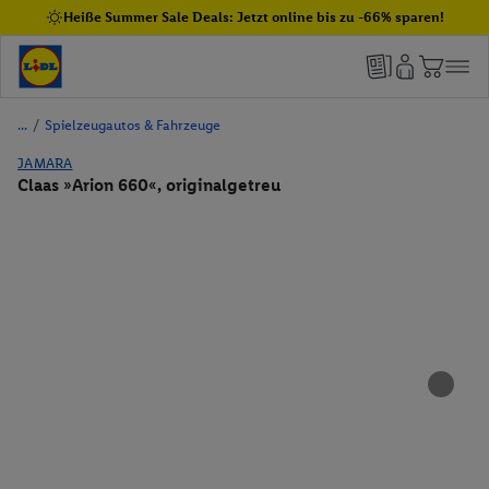
Heiße Summer Sale Deals: Jetzt online bis zu -66% sparen!
/
Spielzeugautos & Fahrzeuge
JAMARA
Claas »Arion 660«, originalgetreu