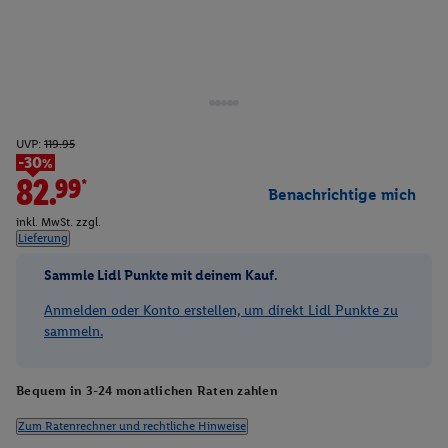
UVP:
119.95
-30%
82.99*
Benachrichtige mich
inkl. MwSt. zzgl.
Lieferung
Sammle Lidl Punkte mit deinem Kauf.
Anmelden oder Konto erstellen, um direkt Lidl Punkte zu
sammeln.
Bequem in 3-24 monatlichen Raten zahlen
Zum Ratenrechner und rechtliche Hinweise