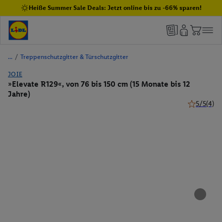
Heiße Summer Sale Deals: Jetzt online bis zu -66% sparen!
/
Treppenschutzgitter & Türschutzgitter
JOIE
»Elevate R129«, von 76 bis 150 cm (15 Monate bis 12
Jahre)
5/5
(4)
5 von 5 Ste