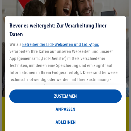
Bevor es weitergeht: Zur Verarbeitung Ihrer
Daten
Wir als
Betreiber der Lidl-Webseiten und Lidl-Apps
verarbeiten Ihre Daten auf unseren Webseiten und unserer
App (gemeinsam: „Lidl-Dienste“) mittels verschiedener
Techniken, mit denen eine Speicherung und ein Zugriff auf
Informationen in Ihrem Endgerät erfolgt. Diese sind teilweise
technisch notwendig oder werden mit Ihrer Zustimmung -
auch durch Partner (u.a.
als separat
oder gemeinsam
Verantwortliche; im Zusammenhang mit dem IAB TCF
ZUSTIMMEN
insgesamt
6
Partner) - für komfortable Einstellungen, zur
5.95 € Versand sparen³²ᵃ
Statistik-Erstellung oder für personalisierte Werbung
ANPASSEN
innerhalb und außerhalb der Lidl-Dienste verwendet.
Jetzt zum Newsletter anmelden
Datenverarbeitungen für personalisierte Werbung werden
ABLEHNEN
durchgeführt, um eigene Werbung auszusteuern und um
Gutschein sichern!