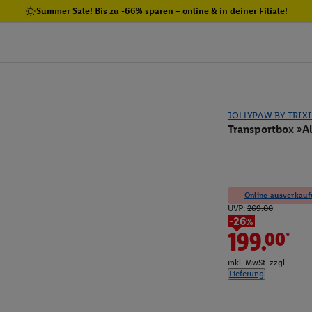
Summer Sale! Bis zu -66% sparen – online & in deiner Filiale!
JOLLYPAW BY TRIXI
Transportbox »A
Online ausverkauft
UVP:
269.00
-26%
199.00*
inkl. MwSt. zzgl.
Lieferung