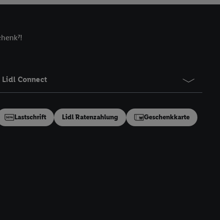
zielle Online-Kennung
Kennung verwenden
ung auszuspielen.
chenk⁷!
 umgewandelte E-Mail-
 Utiq-Technologie in
 Sie verfügbar ist.
Lidl Connect
dresse und einer
en diese Kennung
nsten zu erfassen.
Lastschrift
Lidl Ratenzahlung
Geschenkkarte
 von Dritten betrieben
gung speziell zur
ung generell zu
en“/„Nutzung der
inwilligung (nur für
von Utiq
.
ch einen Klick auf
ndung sämtlicher
t, Ihre Einwilligung