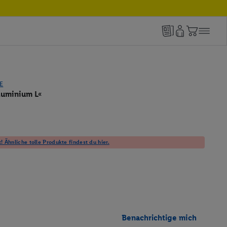
E
luminium L«
! Ähnliche tolle Produkte findest du hier.
Benachrichtige mich