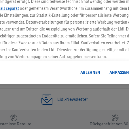
Endgerät erfolgt. Diese sind teilweise technisch notwendig oder werden m
.
als separat
oder gemeinsam Verantwortliche; im Zusammenhang mit dem 
Gutschein sichern!
ble Einstellungen, zur Statistik-Erstellung oder für personalisierte Werbun
nste verwendet. Datenverarbeitungen für personalisierte Werbung werden
euern und um Dritten die Ausspielung von Werbung außerhalb der Lidl-Di
ehörigen zugeordneten Endgeräte zu ermöglichen. Sofern Sie Teilnehmer de
 für diese Zwecke auch Daten aus Ihrem Filial-Kaufverhalten verarbeitet
ber Ihr Kaufverhalten in den Lidl-Diensten zur Verfügung gestellt, damit di
folg von Werbekampagnen seiner Auftraggeber messen kann.
isierter Werbung basiert auf der Generierung von auch mit Daten von and
. Dies umfasst die Zusammenführung von Daten (z.B. über Ihre Nutzung der 
ABLEHNEN
ANPASSEN
dl-Diensten, Informationen aus Ihrem Kundenkonto - z.B. Alter oder Geschl
 auch über verschiedene Endgeräte und Lidl-Dienste hinweg einschließli
auf Informationen auf Ihren Endgeräten zur Erstellung von Zielgruppen (
nhang mit dem Ausspielen dieser Werbung erfolgen Verarbeitungen auch
Lidl-Newsletter
bung, zur Zielgruppenforschung, zur Entwicklung von Angeboten sowie z
rung dieser Werbeausspielungen.
timmung dazu erteilen und danach ein Lidl Plus-Konto erstellen bzw. sich i
ostenlose Retoure
Rückgabefrist von 30
kann darüber hinaus auch Ihre dort angegebene E-Mail-Adresse von uns i