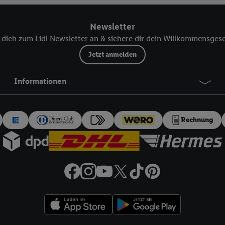
 einem der oben genannten Partner verwendet werden, um daraus eine spe
annte EUID), die wir sodann ähnlich wie die sogleich beschriebene Utiq-
Newsletter
Dritten betriebenen Diensten zu erkennen und Ihnen personalisierte Werb
dich zum Lidl Newsletter an & sichere dir dein Willkommensges
d einem der anderen oben genannten Partner auch Ihre in einen Hashwert
Verantwortlichkeit verarbeitet.
Jetzt anmelden
 der Utiq SA/NV („Utiq“) und Ihrem
Telekommunikationsnetzbetreiber
, die
etzen. Utiq prüft zunächst anhand Ihrer IP-Adresse, ob die Technologie für
Informationen
ibt Utiq Ihre IP-Adresse an Ihren Netzbetreiber weiter, der anhand der IP-A
wie z.B. Ihrer Mobilfunknummer, eine Kennung für Utiq erstellt. Wir werd
erzuerkennen und Erkenntnisse über Ihr Nutzungsverhalten in den Lidl-Die
Rechnung
 mittels dieser Technologie auch auf Diensten wiedererkannt werden, die
 dort personalisierte Werbung ausspielen können. Sie können Ihre Einwilli
logie - zusätzlich zur weiter unten erläuterten Möglichkeit, Ihre Einwillig
auch über
das Datenschutzportal von Utiq („consenthub“)
oder über „Anpass
erten Utiq-Technologie für digitales Marketing“ am unteren Ende dieser E
rufen. Weitere Informationen finden Sie in den
Datenschutzbestimmungen 
Ablehnen“ können Sie nur den Einsatz notwendiger Techniken zulassen. Dur
e allen Verarbeitungen zu sämtlichen vorgenannten Zwecken unter Einbi
eitere Informationen, auch zur Speicherdauer der Daten und zu Ihrem Rech