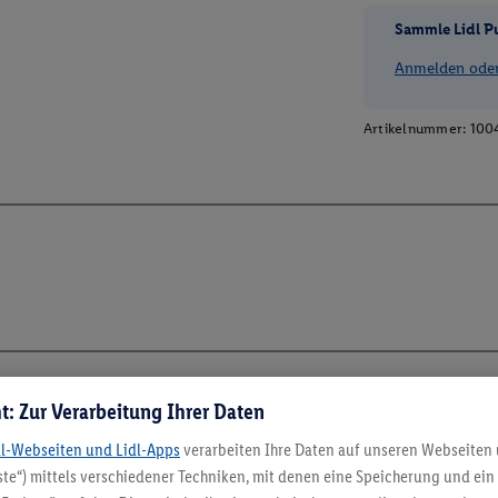
Sammle Lidl P
Anmelden oder 
Artikelnummer:
100
t: Zur Verarbeitung Ihrer Daten
5.95 € Versand spa
dl-Webseiten und Lidl-Apps
verarbeiten Ihre Daten auf unseren Webseiten
te“) mittels verschiedener Techniken, mit denen eine Speicherung und ein 
Jetzt zum Newsletter anmel