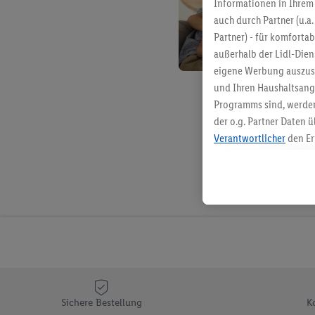
Informationen in Ihrem 
auch durch Partner (u.a
Partner) - für komforta
außerhalb der Lidl-Die
eigene Werbung auszust
und Ihren Haushaltsang
Programms sind, werden
der o.g. Partner Daten ü
Verantwortlicher
den Er
Die Erstellung personal
angereicherten Profilen
Kaufverhalten in den Li
genauen Standortdaten)
und/ oder dem Zugriff 
Segmenten). Im Zusamme
Erfolgsmessung der Wer
Sicherung und Optimie
Sofern Sie hier Ihre Zus
Sichere Bestellung
K
Plus-Konto einloggen, 