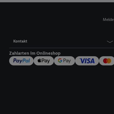
Verantwortlichkeit mit
zu erstellen (die sogen
können, um Sie in von 
Melde 
Hierzu wird von uns un
Adresse in gemeinsamer 
Zudem erlauben Sie uns,
den Lidl-Diensten einzus
Kontakt
Wenn das der Fall ist, g
Kundenkonto-Referenz, 
Zahlarten im Onlineshop
verwenden, um Sie wied
Insbesondere können Sie
werden, damit wir Ihnen
Nutzung der Utiq-Techno
widerrufen - jederzeit 
Telekommunikations-basi
die Lidl-Dienste) wider
Durch einen Klick auf „
„Zustimmen“ stimmen Si
genannten Partner zu. W