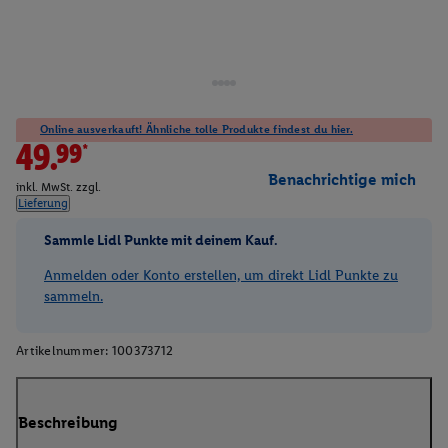
Online ausverkauft! Ähnliche tolle Produkte findest du hier.
49.99*
Benachrichtige mich
inkl. MwSt. zzgl.
Lieferung
Sammle Lidl Punkte mit deinem Kauf.
Anmelden oder Konto erstellen, um direkt Lidl Punkte zu
sammeln.
Artikelnummer:
100373712
Beschreibung