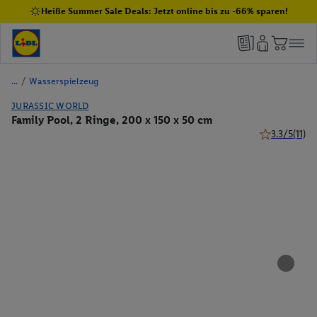
Heiße Summer Sale Deals: Jetzt online bis zu -66% sparen!
/
Wasserspielzeug
JURASSIC WORLD
Family Pool, 2 Ringe, 200 x 150 x 50 cm
3.3/5
(11)
3.3 von 5 Ste