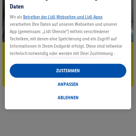
Daten
Wir als
Betreiber der Lidl-Webseiten und Lidl-Apps
verarbeiten Ihre Daten auf unseren Webseiten und unserer
App (gemeinsam: „Lidl-Dienste“) mittels verschiedener
Techniken, mit denen eine Speicherung und ein Zugriff auf
Informationen in Ihrem Endgerät erfolgt. Diese sind teilweise
5.95 € Versand sparen³²ᵃ
technisch notwendig oder werden mit Ihrer Zustimmung -
auch durch Partner (u.a.
als separat
oder gemeinsam
Jetzt zum Newsletter anmelden
Verantwortliche; im Zusammenhang mit dem IAB TCF
ZUSTIMMEN
insgesamt
6
Partner) - für komfortable Einstellungen, zur
Gutschein sichern!
Statistik-Erstellung oder für personalisierte Werbung
ANPASSEN
innerhalb und außerhalb der Lidl-Dienste verwendet.
Datenverarbeitungen für personalisierte Werbung werden
ABLEHNEN
durchgeführt, um eigene Werbung auszusteuern und um
Dritten die Ausspielung von Werbung außerhalb der Lidl-
Dienste über die Ihnen und Ihren Haushaltsangehörigen
zugeordneten Endgeräte zu ermöglichen. Sofern Sie
Teilnehmer des Lidl Plus-Programms sind, werden für diese