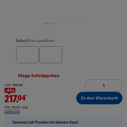
Farbe:
Bitte auswählen
Mega Schnäppchen
UVP:
399.99
-45%
217.04*
In den Warenkorb
inkl. MwSt. zzgl.
Lieferung
Sammle Lidl Punkte mit deinem Kauf.