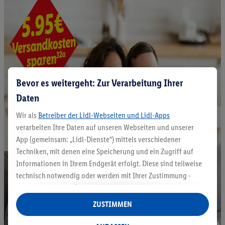
Bevor es weitergeht: Zur Verarbeitung Ihrer
Daten
Wir als
Betreiber der Lidl-Webseiten und Lidl-Apps
verarbeiten Ihre Daten auf unseren Webseiten und unserer
App (gemeinsam: „Lidl-Dienste“) mittels verschiedener
Techniken, mit denen eine Speicherung und ein Zugriff auf
Informationen in Ihrem Endgerät erfolgt. Diese sind teilweise
technisch notwendig oder werden mit Ihrer Zustimmung -
auch durch Partner (u.a.
als separat
oder gemeinsam
Verantwortliche; im Zusammenhang mit dem IAB TCF
ZUSTIMMEN
insgesamt
6
Partner) - für komfortable Einstellungen, zur
Statistik-Erstellung oder für personalisierte Werbung