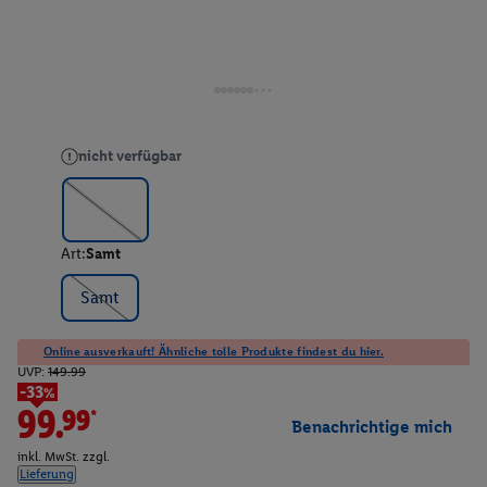
nicht verfügbar
Art:
Samt
Samt
Online ausverkauft! Ähnliche tolle Produkte findest du hier.
UVP:
149.99
-33%
99.99*
Benachrichtige mich
inkl. MwSt. zzgl.
Lieferung