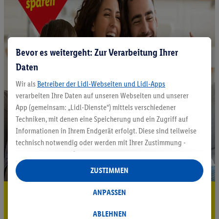
Bevor es weitergeht: Zur Verarbeitung Ihrer
Daten
Wir als
Betreiber der Lidl-Webseiten und Lidl-Apps
verarbeiten Ihre Daten auf unseren Webseiten und unserer
App (gemeinsam: „Lidl-Dienste“) mittels verschiedener
Techniken, mit denen eine Speicherung und ein Zugriff auf
Informationen in Ihrem Endgerät erfolgt. Diese sind teilweise
technisch notwendig oder werden mit Ihrer Zustimmung -
auch durch Partner (u.a.
als separat
oder gemeinsam
Verantwortliche; im Zusammenhang mit dem IAB TCF
ZUSTIMMEN
insgesamt
6
Partner) - für komfortable Einstellungen, zur
Statistik-Erstellung oder für personalisierte Werbung
ANPASSEN
5.95 € Versand sparen³²ᵃ
innerhalb und außerhalb der Lidl-Dienste verwendet.
Jetzt zum Newsletter anmelden
Datenverarbeitungen für personalisierte Werbung werden
ABLEHNEN