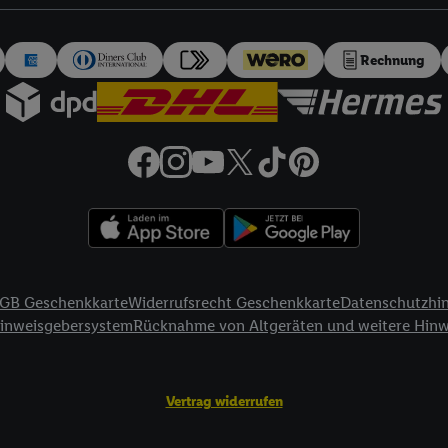
auch über
das Datenschutzportal von Utiq („consenthub“)
oder über „Anpass
erten Utiq-Technologie für digitales Marketing“ am unteren Ende dieser E
rufen. Weitere Informationen finden Sie in den
Datenschutzbestimmungen 
Rechnung
Ablehnen“ können Sie nur den Einsatz notwendiger Techniken zulassen. Dur
e allen Verarbeitungen zu sämtlichen vorgenannten Zwecken unter Einbi
eitere Informationen, auch zur Speicherdauer der Daten und zu Ihrem Rech
ür die Zukunft zu widerrufen, finden Sie in unseren
Datenschutzbestimmu
npassen“ können Sie einzelne Verwendungszwecke oder Partner zulassen; d
artig benannten Zwecke und Funktionen im Rahmen des Einsatzes des IA
herheit, Verhinderung und Aufdeckung von Betrug und Fehlerbehebung, Be
d Inhalten, Abgleichung und Kombination von Daten aus unterschiedlich
ner Endgeräte, Identifikation von Geräten anhand automatisch übermittel
GB Geschenkkarte
Widerrufsrecht Geschenkkarte
Datenschutzhi
on Werbekampagnen durch TTD und Nutzung der Telekommunikations-basie
Hinweisgebersystem
Rücknahme von Altgeräten und weitere Hin
es Marketing, sowie:
Standortdaten. Erstellung von Profilen für personalisierte Werbung. Spe
Vertrag widerrufen
tionen auf einem Endgerät. Entwicklung und Verbesserung der Angebote. 
Statistiken oder Kombinationen von Daten aus verschiedenen Quellen. V