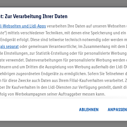
t: Zur Verarbeitung Ihrer Daten
dl-Webseiten und Lidl-Apps
verarbeiten Ihre Daten auf unseren Webseiten
te“) mittels verschiedener Techniken, mit denen eine Speicherung und ein 
Endgerät erfolgt. Diese sind teilweise technisch notwendig oder werden m
.
als separat
oder gemeinsam Verantwortliche; im Zusammenhang mit dem 
ble Einstellungen, zur Statistik-Erstellung oder für personalisierte Werbun
nste verwendet. Datenverarbeitungen für personalisierte Werbung werden
5.95 € Versand spa
euern und um Dritten die Ausspielung von Werbung außerhalb der Lidl-Di
Jetzt zum Newsletter anmel
ehörigen zugeordneten Endgeräte zu ermöglichen. Sofern Sie Teilnehmer de
 für diese Zwecke auch Daten aus Ihrem Filial-Kaufverhalten verarbeitet
ber Ihr Kaufverhalten in den Lidl-Diensten zur Verfügung gestellt, damit di
Gutschein sichern!
folg von Werbekampagnen seiner Auftraggeber messen kann.
isierter Werbung basiert auf der Generierung von auch mit Daten von and
. Dies umfasst die Zusammenführung von Daten (z.B. über Ihre Nutzung der 
ABLEHNEN
ANPASSEN
dl-Diensten, Informationen aus Ihrem Kundenkonto - z.B. Alter oder Geschl
 auch über verschiedene Endgeräte und Lidl-Dienste hinweg einschließli