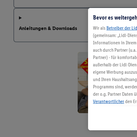
Bevor es weitergeh
Wir als
Betreiber der Li
Anleitungen & Downloads
(gemeinsam: „Lidl-Diens
Informationen in Ihrem 
auch durch Partner (u.a
Partner) - für komforta
außerhalb der Lidl-Die
eigene Werbung auszust
und Ihren Haushaltsang
Programms sind, werden
der o.g. Partner Daten ü
Verantwortlicher
den Er
Die Erstellung personal
angereicherten Profilen
Kaufverhalten in den Li
genauen Standortdaten)