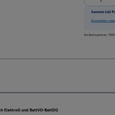
Sammle Lidl P
Anmelden oder 
Artikelnummer:
100
ch ElektroG und BattVO-BattDG