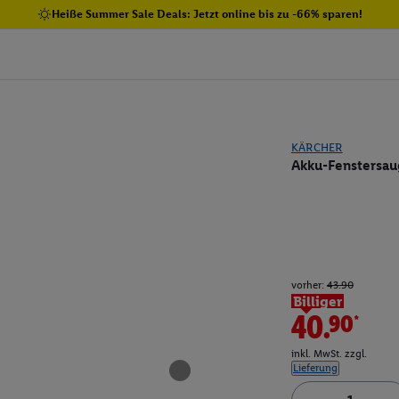
Heiße Summer Sale Deals: Jetzt online bis zu -66% sparen!
KÄRCHER
Akku-Fenstersa
vorher:
43.90
Billiger
40.90*
inkl. MwSt. zzgl.
Lieferung