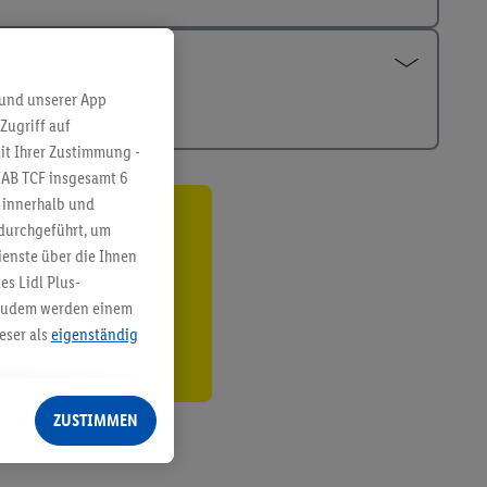
 und unserer App
Zugriff auf
it Ihrer Zustimmung -
IAB TCF insgesamt
6
g innerhalb und
 durchgeführt, um
ren³²ᵃ
enste über die Ihnen
den
s Lidl Plus-
. Zudem werden einem
eser als
eigenständig
eren Diensten
Lidl-Dienste, Ihr
ZUSTIMMEN
echt - sowie Ihre
ch dem Speichern von