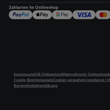
widerrufen - jederzeit 
Zahlarten im Onlineshop
Telekommunikations-basi
die Lidl-Dienste) wider
Durch einen Klick auf „
„Zustimmen“ stimmen Si
genannten Partner zu. W
jederzeit mit Wirkung f
finden Sie hier.
Unter „A
nachfolgend schlagwort
Erfolgsmessung:
Gewährleistung der Sic
Anzeige von Werbung un
Rechtliche Informationen
Verknüpfung verschiede
Impressum
AGB Onlineshop
Widerrufsrecht Onlineshop
A
Messung des Erfolgs v
Cookie-Bestimmungen
Cookies verwalten
Compliance | 
Technologie für digital
Barrierefreiheitserklärung
Verwendung genauer 
Zugriff auf Informa
Zielgruppen durch 