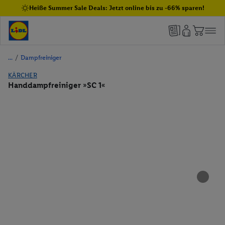
Heiße Summer Sale Deals: Jetzt online bis zu -66% sparen!
/
Dampfreiniger
KÄRCHER
Handdampfreiniger »SC 1«