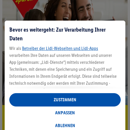
Bevor es weitergeht: Zur Verarbeitung Ihrer
Daten
Wir als
Betreiber der Lidl-Webseiten und Lidl-Apps
verarbeiten Ihre Daten auf unseren Webseiten und unserer
App (gemeinsam: „Lidl-Dienste“) mittels verschiedener
Techniken, mit denen eine Speicherung und ein Zugriff auf
Informationen in Ihrem Endgerät erfolgt. Diese sind teilweise
technisch notwendig oder werden mit Ihrer Zustimmung -
auch durch Partner (u.a.
als separat
oder gemeinsam
Verantwortliche; im Zusammenhang mit dem IAB TCF
ZUSTIMMEN
insgesamt
6
Partner) - für komfortable Einstellungen, zur
Statistik-Erstellung oder für personalisierte Werbung
5.95 € Versand sparen³²ᵃ
ANPASSEN
innerhalb und außerhalb der Lidl-Dienste verwendet.
Jetzt zum Newsletter anmelden
Datenverarbeitungen für personalisierte Werbung werden
ABLEHNEN