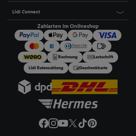
Angeboten sowie zur technischen Sicherung und Optimierung
Lidl Connect
dieser Werbeausspielungen.
Sofern Sie hier Ihre Zustimmung dazu erteilen und danach ein
Zahlarten im Onlineshop
Lidl Plus-Konto erstellen bzw. sich in Ihr bestehendes Lidl
Plus-Konto einloggen, kann darüber hinaus auch Ihre dort
angegebene E-Mail-Adresse von uns in gemeinsamer
Verantwortlichkeit mit einem der oben genannten Partner
Rechnung
Lastschrift
verwendet werden, um daraus eine spezielle Online-Kennung
zu erstellen (die sogenannte EUID), die wir sodann ähnlich wie
Lidl Ratenzahlung
Geschenkkarte
die sogleich beschriebene Utiq-Kennung verwenden können,
um Sie in von Dritten betriebenen Diensten zu erkennen und
Ihnen personalisierte Werbung auszuspielen. Hierzu wird von
uns und einem der anderen oben genannten Partner auch Ihre
in einen Hashwert umgewandelte E-Mail-Adresse in
gemeinsamer Verantwortlichkeit verarbeitet.
Zudem erlauben Sie uns, der Utiq SA/NV („Utiq“) und
Ihrem
Telekommunikationsnetzbetreiber
, die Utiq-Technologie
in den Lidl-Diensten einzusetzen. Utiq prüft zunächst anhand