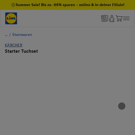
Summer Sale! Bis zu -66% sparen – online & in deiner Filiale!
/
Eisenwaren
KÄRCHER
Starter Tuchset