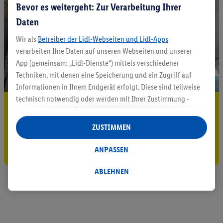
Bevor es weitergeht: Zur Verarbeitung Ihrer
Daten
Wir als
Betreiber der Lidl-Webseiten und Lidl-Apps
verarbeiten Ihre Daten auf unseren Webseiten und unserer
App (gemeinsam: „Lidl-Dienste“) mittels verschiedener
Techniken, mit denen eine Speicherung und ein Zugriff auf
Informationen in Ihrem Endgerät erfolgt. Diese sind teilweise
technisch notwendig oder werden mit Ihrer Zustimmung -
5.95 € Versand sparen³²ᵃ
auch durch Partner (u.a.
als separat
oder gemeinsam
Verantwortliche; im Zusammenhang mit dem IAB TCF
Jetzt zum Newsletter anmelden
ZUSTIMMEN
insgesamt
6
Partner) - für komfortable Einstellungen, zur
Statistik-Erstellung oder für personalisierte Werbung
Gutschein sichern!
ANPASSEN
innerhalb und außerhalb der Lidl-Dienste verwendet.
Datenverarbeitungen für personalisierte Werbung werden
ABLEHNEN
durchgeführt, um eigene Werbung auszusteuern und um
Dritten die Ausspielung von Werbung außerhalb der Lidl-
Dienste über die Ihnen und Ihren Haushaltsangehörigen
zugeordneten Endgeräte zu ermöglichen. Sofern Sie