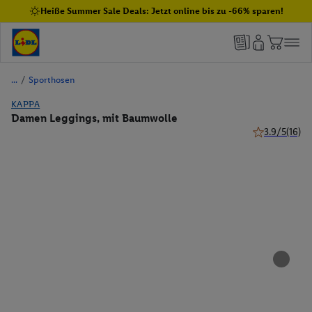
Heiße Summer Sale Deals: Jetzt online bis zu -66% sparen!
/
Sporthosen
KAPPA
Damen Leggings, mit Baumwolle
3.9/5
(16)
3.9 von 5 Ste