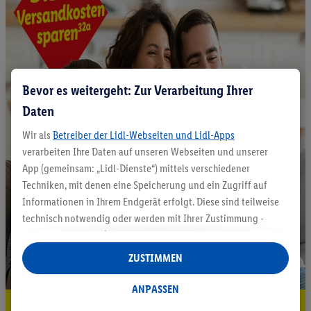
Bevor es weitergeht: Zur Verarbeitung Ihrer
Daten
Wir als
Betreiber der Lidl-Webseiten und Lidl-Apps
verarbeiten Ihre Daten auf unseren Webseiten und unserer
App (gemeinsam: „Lidl-Dienste“) mittels verschiedener
Techniken, mit denen eine Speicherung und ein Zugriff auf
Informationen in Ihrem Endgerät erfolgt. Diese sind teilweise
technisch notwendig oder werden mit Ihrer Zustimmung -
auch durch Partner (u.a.
als separat
oder gemeinsam
Verantwortliche; im Zusammenhang mit dem IAB TCF
ZUSTIMMEN
insgesamt
6
Partner) - für komfortable Einstellungen, zur
Statistik-Erstellung oder für personalisierte Werbung
ANPASSEN
innerhalb und außerhalb der Lidl-Dienste verwendet.