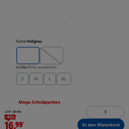
Farbe:
Hellgrau
Größe:
Bitte auswählen
S
M
L
XL
Mega Schnäppchen
UVP:
29.95
-43%
16.99*
In den Warenkorb