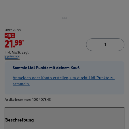
UVP:
26.99
-18%
21.99*
inkl. MwSt. zzgl.
Lieferung
Sammle Lidl Punkte mit deinem Kauf.
Anmelden oder Konto erstellen, um direkt Lidl Punkte zu
sammeln.
Artikelnummer:
100407843
Beschreibung