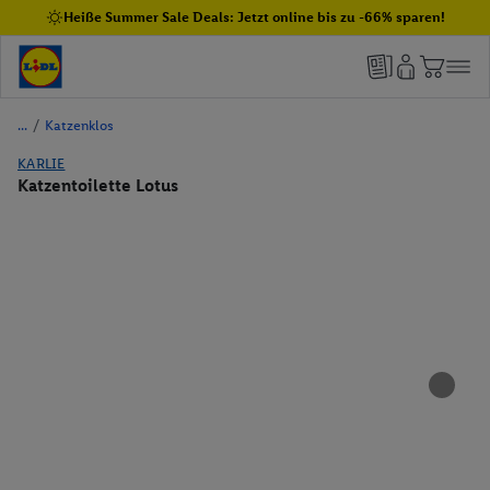
Heiße Summer Sale Deals: Jetzt online bis zu -66% sparen!
/
Katzenklos
KARLIE
Katzentoilette Lotus