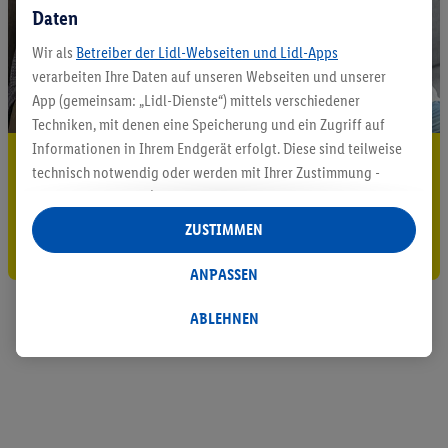
Daten
Wir als
Betreiber der Lidl-Webseiten und Lidl-Apps
verarbeiten Ihre Daten auf unseren Webseiten und unserer
App (gemeinsam: „Lidl-Dienste“) mittels verschiedener
Techniken, mit denen eine Speicherung und ein Zugriff auf
Informationen in Ihrem Endgerät erfolgt. Diese sind teilweise
5.95 € Versand sparen³²ᵃ
technisch notwendig oder werden mit Ihrer Zustimmung -
auch durch Partner (u.a.
als separat
oder gemeinsam
Jetzt zum Newsletter anmelden
Verantwortliche; im Zusammenhang mit dem IAB TCF
ZUSTIMMEN
Gutschein sichern!
insgesamt
6
Partner) - für komfortable Einstellungen, zur
Statistik-Erstellung oder für personalisierte Werbung
ANPASSEN
innerhalb und außerhalb der Lidl-Dienste verwendet.
Datenverarbeitungen für personalisierte Werbung werden
ABLEHNEN
durchgeführt, um eigene Werbung auszusteuern und um
Dritten die Ausspielung von Werbung außerhalb der Lidl-
Dienste über die Ihnen und Ihren Haushaltsangehörigen
zugeordneten Endgeräte zu ermöglichen. Sofern Sie
Teilnehmer des Lidl Plus-Programms sind, werden für diese