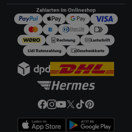
dieser Werbeausspielungen.
Zahlarten im Onlineshop
Sofern Sie hier Ihre Zustimmung dazu erteilen und danach ein
Lidl Plus-Konto erstellen bzw. sich in Ihr bestehendes Lidl
Plus-Konto einloggen, kann darüber hinaus auch Ihre dort
angegebene E-Mail-Adresse von uns in gemeinsamer
Rechnung
Lastschrift
Verantwortlichkeit mit einem der oben genannten Partner
verwendet werden, um daraus eine spezielle Online-Kennung
Lidl Ratenzahlung
Geschenkkarte
zu erstellen (die sogenannte EUID), die wir sodann ähnlich wie
die sogleich beschriebene Utiq-Kennung verwenden können,
um Sie in von Dritten betriebenen Diensten zu erkennen und
Ihnen personalisierte Werbung auszuspielen. Hierzu wird von
uns und einem der anderen oben genannten Partner auch Ihre
in einen Hashwert umgewandelte E-Mail-Adresse in
gemeinsamer Verantwortlichkeit verarbeitet.
Zudem erlauben Sie uns, der Utiq SA/NV („Utiq“) und
Ihrem
Telekommunikationsnetzbetreiber
, die Utiq-Technologie
in den Lidl-Diensten einzusetzen. Utiq prüft zunächst anhand
Ihrer IP-Adresse, ob die Technologie für Sie verfügbar ist.