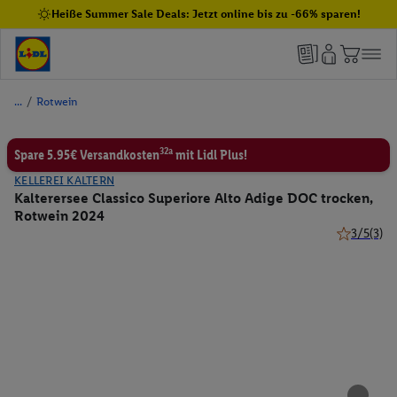
Heiße Summer Sale Deals: Jetzt online bis zu -66% sparen!
/
Rotwein
32a
Spare 5.95€ Versandkosten
mit Lidl Plus!
KELLEREI KALTERN
Kalterersee Classico Superiore Alto Adige DOC trocken,
Rotwein 2024
3/5
(3)
3 von 5 St