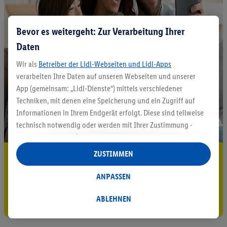
Bevor es weitergeht: Zur Verarbeitung Ihrer
Daten
Wir als
Betreiber der Lidl-Webseiten und Lidl-Apps
verarbeiten Ihre Daten auf unseren Webseiten und unserer
App (gemeinsam: „Lidl-Dienste“) mittels verschiedener
Techniken, mit denen eine Speicherung und ein Zugriff auf
Informationen in Ihrem Endgerät erfolgt. Diese sind teilweise
technisch notwendig oder werden mit Ihrer Zustimmung -
auch durch Partner (u.a.
als separat
oder gemeinsam
Verantwortliche; im Zusammenhang mit dem IAB TCF
ZUSTIMMEN
5.95 € Versand sparen³²ᵃ
insgesamt
6
Partner) - für komfortable Einstellungen, zur
Statistik-Erstellung oder für personalisierte Werbung
Jetzt zum Newsletter anmelden
ANPASSEN
innerhalb und außerhalb der Lidl-Dienste verwendet.
Datenverarbeitungen für personalisierte Werbung werden
Gutschein sichern!
ABLEHNEN
durchgeführt, um eigene Werbung auszusteuern und um
Dritten die Ausspielung von Werbung außerhalb der Lidl-