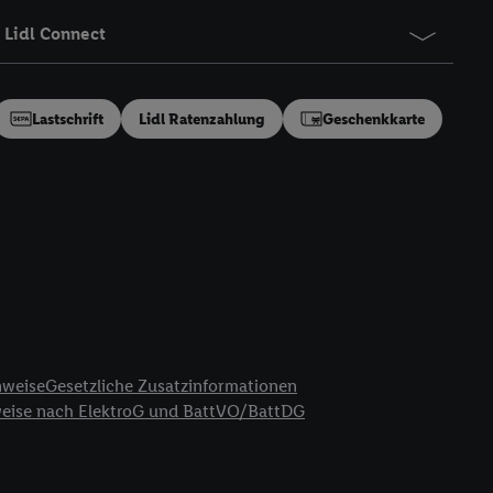
ung generell zu
Lidl Connect
en“/„Nutzung der
inwilligung (nur für
von Utiq
.
ch einen Klick auf
Lastschrift
Lidl Ratenzahlung
Geschenkkarte
ndung sämtlicher
t, Ihre Einwilligung
ngen
.
Die Impressen
as gilt auch für die
B TCF für Werbung und
reitstellung und
en Quellen,
ter Informationen,
rten Utiq-
nweise
Gesetzliche Zusatzinformationen
weise nach ElektroG und BattVO/BattDG
ichern von oder
Analyse von