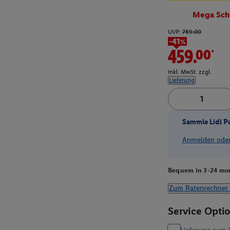
Mega Sch
UVP:
789.00
-41%
459.00*
inkl. MwSt. zzgl.
Lieferung
Sammle Lidl P
Anmelden oder 
Bequem in 3-24 mon
Zum Ratenrechner 
Service Opti