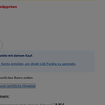
näppchen
unkte mit deinem Kauf.
Konto erstellen, um direkt Lidl Punkte zu sammeln.
atlichen Raten zahlen
und rechtliche Hinweise
onen:
9.95 €