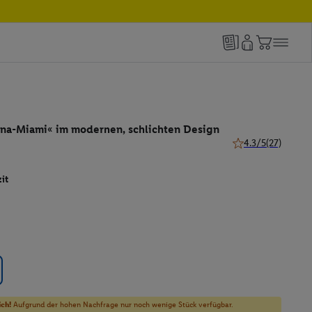
ona-Miami« im modernen, schlichten Design
4.3/5
(27)
4.3 von 5 Sternen 
it
ich!
Aufgrund der hohen Nachfrage nur noch wenige Stück verfügbar.