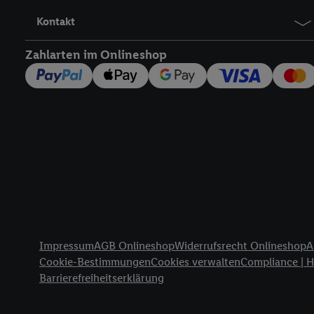
Nutzung der Utiq-Techno
Kontakt
widerrufen - jederzeit 
Telekommunikations-basi
Zahlarten im Onlineshop
die Lidl-Dienste) wider
Durch einen Klick auf „
„Zustimmen“ stimmen Si
genannten Partner zu. W
jederzeit mit Wirkung f
finden Sie hier.
Unter „A
nachfolgend schlagwort
Erfolgsmessung:
Gewährleistung der Sic
Anzeige von Werbung un
Verknüpfung verschiede
Rechtliche Informationen
Messung des Erfolgs v
Impressum
AGB Onlineshop
Widerrufsrecht Onlineshop
A
Technologie für digital
Cookie-Bestimmungen
Cookies verwalten
Compliance | 
Barrierefreiheitserklärung
Verwendung genauer 
Zugriff auf Informa