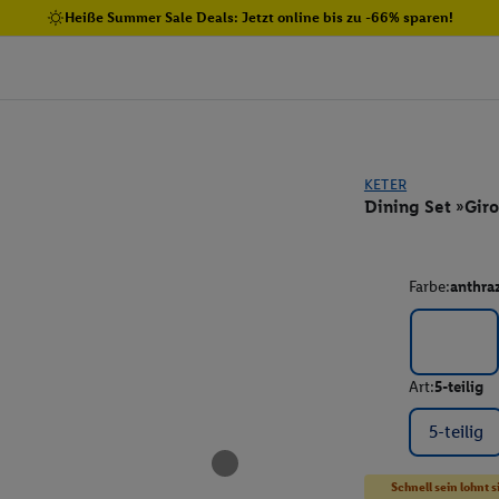
Heiße Summer Sale Deals: Jetzt online bis zu -66% sparen!
KETER
Dining Set »Gir
Farbe:
anthraz
Art:
5-teilig
5-teilig
Schnell sein lohnt s