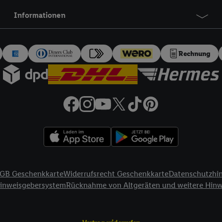
logie - zusätzlich zur weiter unten erläuterten Möglichkeit, Ihre Einwillig
Informationen
auch über
das Datenschutzportal von Utiq („consenthub“)
oder über „Anpass
erten Utiq-Technologie für digitales Marketing“ am unteren Ende dieser E
rufen. Weitere Informationen finden Sie in den
Datenschutzbestimmungen 
Ablehnen“ können Sie nur den Einsatz notwendiger Techniken zulassen. Dur
Rechnung
e allen Verarbeitungen zu sämtlichen vorgenannten Zwecken unter Einbi
eitere Informationen, auch zur Speicherdauer der Daten und zu Ihrem Rech
ür die Zukunft zu widerrufen, finden Sie in unseren
Datenschutzbestimmu
npassen“ können Sie einzelne Verwendungszwecke oder Partner zulassen; d
artig benannten Zwecke und Funktionen im Rahmen des Einsatzes des IA
herheit, Verhinderung und Aufdeckung von Betrug und Fehlerbehebung, Be
d Inhalten, Abgleichung und Kombination von Daten aus unterschiedlich
ner Endgeräte, Identifikation von Geräten anhand automatisch übermittel
on Werbekampagnen durch TTD und Nutzung der Telekommunikations-basie
GB Geschenkkarte
Widerrufsrecht Geschenkkarte
Datenschutzhi
es Marketing, sowie:
Hinweisgebersystem
Rücknahme von Altgeräten und weitere Hin
Standortdaten. Erstellung von Profilen für personalisierte Werbung. Spe
tionen auf einem Endgerät. Entwicklung und Verbesserung der Angebote. 