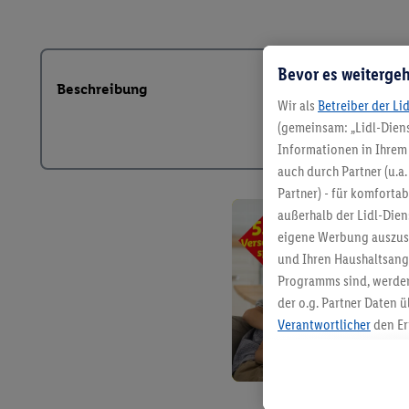
Bevor es weitergeh
Beschreibung
Wir als
Betreiber der Li
(gemeinsam: „Lidl-Diens
Informationen in Ihrem 
auch durch Partner (u.a
Partner) - für komforta
außerhalb der Lidl-Die
eigene Werbung auszust
und Ihren Haushaltsang
Programms sind, werden
der o.g. Partner Daten ü
Verantwortlicher
den Er
Die Erstellung personal
angereicherten Profilen
Kaufverhalten in den Li