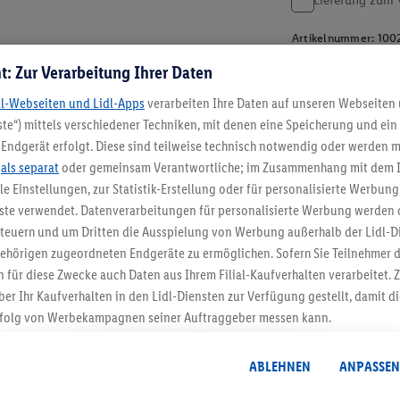
Lieferung zum 
Artikelnummer:
100
t: Zur Verarbeitung Ihrer Daten
dl-Webseiten und Lidl-Apps
verarbeiten Ihre Daten auf unseren Webseiten
te“) mittels verschiedener Techniken, mit denen eine Speicherung und ein 
Endgerät erfolgt. Diese sind teilweise technisch notwendig oder werden m
.
als separat
oder gemeinsam Verantwortliche; im Zusammenhang mit dem 
ble Einstellungen, zur Statistik-Erstellung oder für personalisierte Werbun
nste verwendet. Datenverarbeitungen für personalisierte Werbung werden
euern und um Dritten die Ausspielung von Werbung außerhalb der Lidl-Di
5.95 € Versand spa
ehörigen zugeordneten Endgeräte zu ermöglichen. Sofern Sie Teilnehmer de
Jetzt zum Newsletter anmel
 für diese Zwecke auch Daten aus Ihrem Filial-Kaufverhalten verarbeitet
ber Ihr Kaufverhalten in den Lidl-Diensten zur Verfügung gestellt, damit di
folg von Werbekampagnen seiner Auftraggeber messen kann.
Gutschein sichern!
isierter Werbung basiert auf der Generierung von auch mit Daten von and
. Dies umfasst die Zusammenführung von Daten (z.B. über Ihre Nutzung der 
ABLEHNEN
ANPASSEN
dl-Diensten, Informationen aus Ihrem Kundenkonto - z.B. Alter oder Geschl