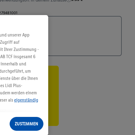
Verwendungsort in deinem Zuhause
279481001
 und unserer App
Zugriff auf
it Ihrer Zustimmung -
IAB TCF insgesamt
6
g innerhalb und
 durchgeführt, um
enste über die Ihnen
ren³²ᵃ
s Lidl Plus-
den
. Zudem werden einem
eser als
eigenständig
eren Diensten
Lidl-Dienste, Ihr
ZUSTIMMEN
echt - sowie Ihre