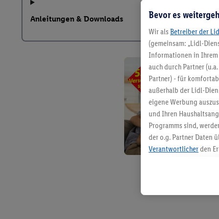
Bevor es weitergeh
Anleitungen & Downloads
Wir als
Betreiber der Li
(gemeinsam: „Lidl-Diens
Informationen in Ihrem 
auch durch Partner (u.a
Partner) - für komforta
außerhalb der Lidl-Die
eigene Werbung auszust
und Ihren Haushaltsang
Programms sind, werden
der o.g. Partner Daten ü
Verantwortlicher
den Er
Die Erstellung personal
angereicherten Profilen
Kaufverhalten in den Li
genauen Standortdaten)
und/ oder dem Zugriff 