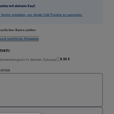
unkte mit deinem Kauf.
Konto erstellen, um direkt Lidl Punkte zu sammeln.
atlichen Raten zahlen
und rechtliche Hinweise
onen:
9.95 €
Verwendungsort in deinem Zuhause
367568