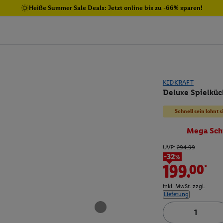
Heiße Summer Sale Deals: Jetzt online bis zu -66% sparen!
KIDKRAFT
Deluxe Spielküch
Schnell sein lohnt s
Mega Sch
UVP:
294.99
-32%
199.00*
inkl. MwSt. zzgl.
Lieferung