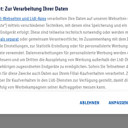
t: Zur Verarbeitung Ihrer Daten
dl-Webseiten und Lidl-Apps
verarbeiten Ihre Daten auf unseren Webseiten
te“) mittels verschiedener Techniken, mit denen eine Speicherung und ein 
Endgerät erfolgt. Diese sind teilweise technisch notwendig oder werden m
.
als separat
oder gemeinsam Verantwortliche; im Zusammenhang mit dem 
ble Einstellungen, zur Statistik-Erstellung oder für personalisierte Werbun
5.95 € Versand spa
nste verwendet. Datenverarbeitungen für personalisierte Werbung werden
Jetzt zum Newsletter anmel
euern und um Dritten die Ausspielung von Werbung außerhalb der Lidl-Di
ehörigen zugeordneten Endgeräte zu ermöglichen. Sofern Sie Teilnehmer de
 für diese Zwecke auch Daten aus Ihrem Filial-Kaufverhalten verarbeitet
Gutschein sichern!
ber Ihr Kaufverhalten in den Lidl-Diensten zur Verfügung gestellt, damit di
folg von Werbekampagnen seiner Auftraggeber messen kann.
isierter Werbung basiert auf der Generierung von auch mit Daten von and
. Dies umfasst die Zusammenführung von Daten (z.B. über Ihre Nutzung der 
ABLEHNEN
ANPASSEN
dl-Diensten, Informationen aus Ihrem Kundenkonto - z.B. Alter oder Geschl
 auch über verschiedene Endgeräte und Lidl-Dienste hinweg einschließli
auf Informationen auf Ihren Endgeräten zur Erstellung von Zielgruppen (