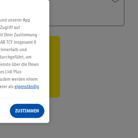
 und unserer App
Zugriff auf
it Ihrer Zustimmung -
IAB TCF insgesamt
6
g innerhalb und
ren³²ᵃ
 durchgeführt, um
den
enste über die Ihnen
s Lidl Plus-
. Zudem werden einem
eser als
eigenständig
eren Diensten
Lidl-Dienste, Ihr
ZUSTIMMEN
echt - sowie Ihre
ch dem Speichern von
sogenannten