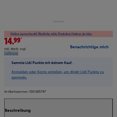
Online ausverkauft! Ähnliche tolle Produkte findest du hier.
14.99*
Benachrichtige mich
inkl. MwSt. zzgl.
Lieferung
Sammle Lidl Punkte mit deinem Kauf.
Anmelden oder Konto erstellen, um direkt Lidl Punkte zu
sammeln.
Artikelnummer:
100385797
Beschreibung