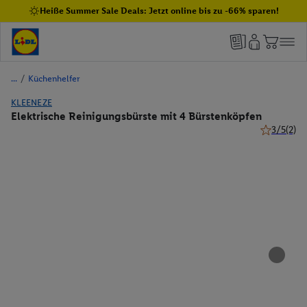
Heiße Summer Sale Deals: Jetzt online bis zu -66% sparen!
/
Küchenhelfer
KLEENEZE
Elektrische Reinigungsbürste mit 4 Bürstenköpfen
3/5
(2)
3 von 5 St