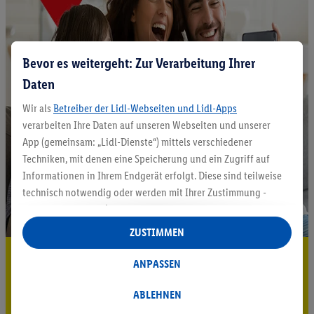
Bevor es weitergeht: Zur Verarbeitung Ihrer
Daten
Wir als
Betreiber der Lidl-Webseiten und Lidl-Apps
verarbeiten Ihre Daten auf unseren Webseiten und unserer
App (gemeinsam: „Lidl-Dienste“) mittels verschiedener
Techniken, mit denen eine Speicherung und ein Zugriff auf
Informationen in Ihrem Endgerät erfolgt. Diese sind teilweise
technisch notwendig oder werden mit Ihrer Zustimmung -
auch durch Partner (u.a.
als separat
oder gemeinsam
Verantwortliche; im Zusammenhang mit dem IAB TCF
ZUSTIMMEN
insgesamt
6
Partner) - für komfortable Einstellungen, zur
5.95 € Versand sparen³²ᵃ
Statistik-Erstellung oder für personalisierte Werbung
ANPASSEN
innerhalb und außerhalb der Lidl-Dienste verwendet.
Jetzt zum Newsletter anmelden
Datenverarbeitungen für personalisierte Werbung werden
ABLEHNEN
durchgeführt, um eigene Werbung auszusteuern und um