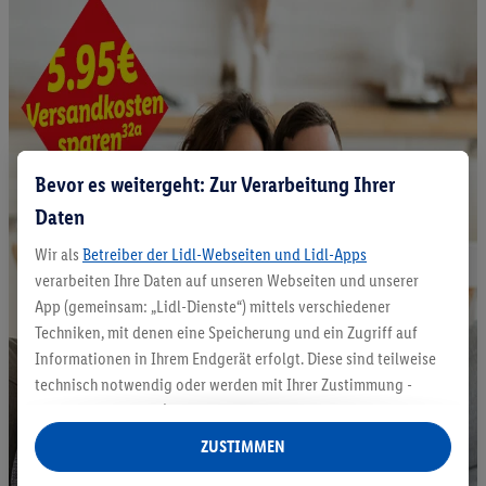
Bevor es weitergeht: Zur Verarbeitung Ihrer
Daten
Wir als
Betreiber der Lidl-Webseiten und Lidl-Apps
verarbeiten Ihre Daten auf unseren Webseiten und unserer
App (gemeinsam: „Lidl-Dienste“) mittels verschiedener
Techniken, mit denen eine Speicherung und ein Zugriff auf
Informationen in Ihrem Endgerät erfolgt. Diese sind teilweise
technisch notwendig oder werden mit Ihrer Zustimmung -
auch durch Partner (u.a.
als separat
oder gemeinsam
Verantwortliche; im Zusammenhang mit dem IAB TCF
ZUSTIMMEN
insgesamt
6
Partner) - für komfortable Einstellungen, zur