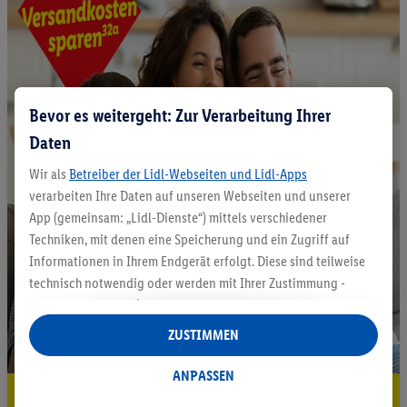
Bevor es weitergeht: Zur Verarbeitung Ihrer
Daten
Wir als
Betreiber der Lidl-Webseiten und Lidl-Apps
verarbeiten Ihre Daten auf unseren Webseiten und unserer
App (gemeinsam: „Lidl-Dienste“) mittels verschiedener
Techniken, mit denen eine Speicherung und ein Zugriff auf
Informationen in Ihrem Endgerät erfolgt. Diese sind teilweise
technisch notwendig oder werden mit Ihrer Zustimmung -
auch durch Partner (u.a.
als separat
oder gemeinsam
Verantwortliche; im Zusammenhang mit dem IAB TCF
ZUSTIMMEN
insgesamt
6
Partner) - für komfortable Einstellungen, zur
Statistik-Erstellung oder für personalisierte Werbung
ANPASSEN
innerhalb und außerhalb der Lidl-Dienste verwendet.
5.95 € Versand sparen³²ᵃ