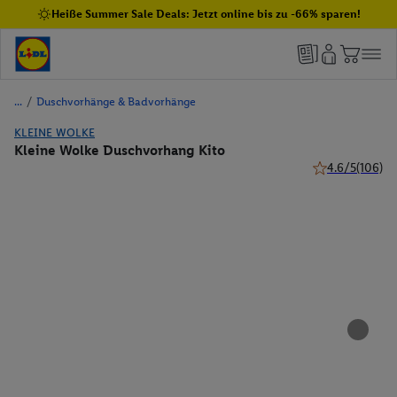
Heiße Summer Sale Deals: Jetzt online bis zu -66% sparen!
/
Duschvorhänge & Badvorhänge
KLEINE WOLKE
Kleine Wolke Duschvorhang Kito
4.6/5
(106)
4.6 von 5 Stern