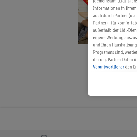
(gemeinsam: „Lidl-Diens
Informationen in Ihrem 
auch durch Partner (u.a
Partner) - für komforta
außerhalb der Lidl-Die
eigene Werbung auszust
und Ihren Haushaltsang
Programms sind, werden
der o.g. Partner Daten ü
Verantwortlicher
den Er
Die Erstellung personal
angereicherten Profilen
Kaufverhalten in den Li
genauen Standortdaten)
und/ oder dem Zugriff 
Segmenten). Im Zusamme
Erfolgsmessung der Wer
Sicherung und Optimie
Sofern Sie hier Ihre Zus