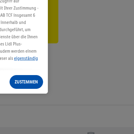
Zugriff auf
it Ihrer Zustimmung -
den
IAB TCF insgesamt
6
g innerhalb und
 durchgeführt, um
enste über die Ihnen
s Lidl Plus-
. Zudem werden einem
eser als
eigenständig
eren Diensten
Lidl-Dienste, Ihr
ZUSTIMMEN
echt - sowie Ihre
ch dem Speichern von
sogenannten
 zur Leistungs-/
ur technischen
n Ihr bestehendes Lidl