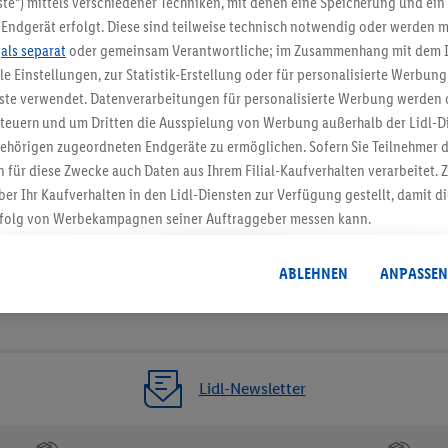
te“) mittels verschiedener Techniken, mit denen eine Speicherung und ein 
Endgerät erfolgt. Diese sind teilweise technisch notwendig oder werden m
Jetzt zum Newsletter anmel
.
als separat
oder gemeinsam Verantwortliche; im Zusammenhang mit dem 
ble Einstellungen, zur Statistik-Erstellung oder für personalisierte Werbun
Gutschein sichern!
nste verwendet. Datenverarbeitungen für personalisierte Werbung werden
euern und um Dritten die Ausspielung von Werbung außerhalb der Lidl-Di
ehörigen zugeordneten Endgeräte zu ermöglichen. Sofern Sie Teilnehmer de
 für diese Zwecke auch Daten aus Ihrem Filial-Kaufverhalten verarbeitet
ber Ihr Kaufverhalten in den Lidl-Diensten zur Verfügung gestellt, damit di
folg von Werbekampagnen seiner Auftraggeber messen kann.
isierter Werbung basiert auf der Generierung von auch mit Daten von and
. Dies umfasst die Zusammenführung von Daten (z.B. über Ihre Nutzung der 
ABLEHNEN
ANPASSEN
dl-Diensten, Informationen aus Ihrem Kundenkonto - z.B. Alter oder Geschl
 auch über verschiedene Endgeräte und Lidl-Dienste hinweg einschließli
auf Informationen auf Ihren Endgeräten zur Erstellung von Zielgruppen (
nhang mit dem Ausspielen dieser Werbung erfolgen Verarbeitungen auch
bung, zur Zielgruppenforschung, zur Entwicklung von Angeboten sowie z
Lidl-Newsletter
rung dieser Werbeausspielungen.
timmung dazu erteilen und danach ein Lidl Plus-Konto erstellen bzw. sich i