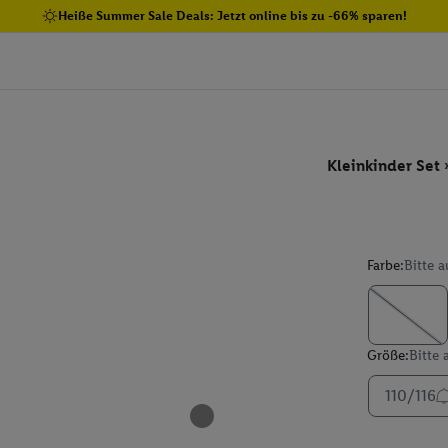
Heiße Summer Sale Deals: Jetzt online bis zu -66% sparen!
Kleinkinder Set 
Farbe:
Bitte 
Größe:
Bitte
110/116