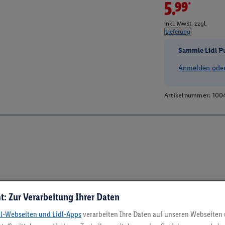
5.99*
inkl. MwSt. zzgl.
Lieferung
Sammle Lidl P
Anmelden oder 
Artikelnummer:
100
t: Zur Verarbeitung Ihrer Daten
dl-Webseiten und Lidl-Apps
verarbeiten Ihre Daten auf unseren Webseiten
5.95 € Versand spa