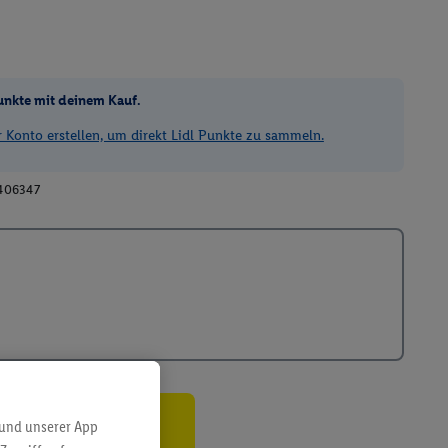
unkte mit deinem Kauf.
Konto erstellen, um direkt Lidl Punkte zu sammeln.
406347
 und unserer App
ren³²ᵃ