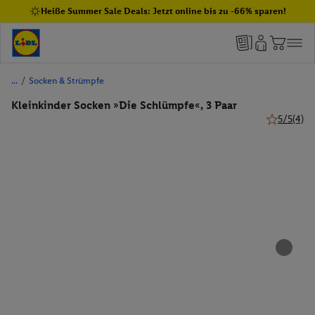
Heiße Summer Sale Deals: Jetzt online bis zu -66% sparen!
/
Socken & Strümpfe
Kleinkinder Socken »Die Schlümpfe«, 3 Paar
5/5
(4)
5 von 5 Ste