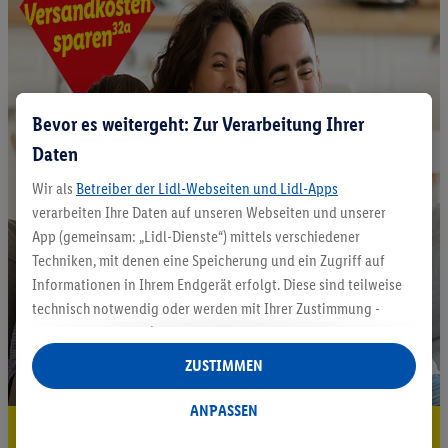
Bevor es weitergeht: Zur Verarbeitung Ihrer
Daten
Wir als
Betreiber der Lidl-Webseiten und Lidl-Apps
verarbeiten Ihre Daten auf unseren Webseiten und unserer
App (gemeinsam: „Lidl-Dienste“) mittels verschiedener
Techniken, mit denen eine Speicherung und ein Zugriff auf
Informationen in Ihrem Endgerät erfolgt. Diese sind teilweise
technisch notwendig oder werden mit Ihrer Zustimmung -
auch durch Partner (u.a.
als separat
oder gemeinsam
Verantwortliche; im Zusammenhang mit dem IAB TCF
ZUSTIMMEN
insgesamt
6
Partner) - für komfortable Einstellungen, zur
Statistik-Erstellung oder für personalisierte Werbung
ANPASSEN
innerhalb und außerhalb der Lidl-Dienste verwendet.
5.95 € Versand sparen³²ᵃ