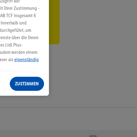
Zugriff auf
it Ihrer Zustimmung -
den
IAB TCF insgesamt
6
g innerhalb und
 durchgeführt, um
enste über die Ihnen
s Lidl Plus-
. Zudem werden einem
eser als
eigenständig
eren Diensten
Lidl-Dienste, Ihr
ZUSTIMMEN
echt - sowie Ihre
ch dem Speichern von
sogenannten
 zur Leistungs-/
ur technischen
n Ihr bestehendes Lidl