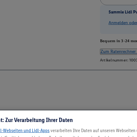
Sammle Lidl P
Anmelden oder 
Bequem in 3-24 mon
Zum Ratenrechner 
Artikelnummer:
100
t: Zur Verarbeitung Ihrer Daten
dl-Webseiten und Lidl-Apps
verarbeiten Ihre Daten auf unseren Webseiten
5.95 € Versand spa