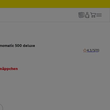
nomatic 500 deluxe
4.3/5
(11)
4.3 von 5 Sternen
näppchen