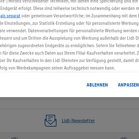
te“) mittels verschiedener Techniken, mit denen eine Speicherung und ein 
Endgerät erfolgt. Diese sind teilweise technisch notwendig oder werden m
Jetzt zum Newsletter anmel
.
als separat
oder gemeinsam Verantwortliche; im Zusammenhang mit dem 
ble Einstellungen, zur Statistik-Erstellung oder für personalisierte Werbun
Gutschein sichern!
nste verwendet. Datenverarbeitungen für personalisierte Werbung werden
euern und um Dritten die Ausspielung von Werbung außerhalb der Lidl-Di
ehörigen zugeordneten Endgeräte zu ermöglichen. Sofern Sie Teilnehmer de
 für diese Zwecke auch Daten aus Ihrem Filial-Kaufverhalten verarbeitet
ber Ihr Kaufverhalten in den Lidl-Diensten zur Verfügung gestellt, damit di
folg von Werbekampagnen seiner Auftraggeber messen kann.
isierter Werbung basiert auf der Generierung von auch mit Daten von and
. Dies umfasst die Zusammenführung von Daten (z.B. über Ihre Nutzung der 
ABLEHNEN
ANPASSEN
dl-Diensten, Informationen aus Ihrem Kundenkonto - z.B. Alter oder Geschl
 auch über verschiedene Endgeräte und Lidl-Dienste hinweg einschließli
auf Informationen auf Ihren Endgeräten zur Erstellung von Zielgruppen (
nhang mit dem Ausspielen dieser Werbung erfolgen Verarbeitungen auch
bung, zur Zielgruppenforschung, zur Entwicklung von Angeboten sowie z
Lidl-Newsletter
rung dieser Werbeausspielungen.
timmung dazu erteilen und danach ein Lidl Plus-Konto erstellen bzw. sich i