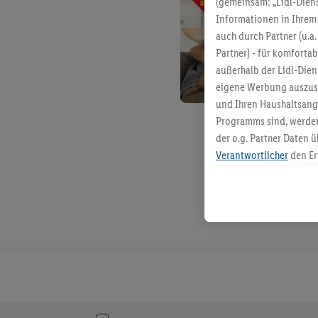
(gemeinsam: „Lidl-Diens
Informationen in Ihrem 
auch durch Partner (u.a
Partner) - für komforta
außerhalb der Lidl-Die
eigene Werbung auszust
und Ihren Haushaltsang
Programms sind, werden
der o.g. Partner Daten ü
Verantwortlicher
den Er
Die Erstellung personal
angereicherten Profilen
Kaufverhalten in den Li
genauen Standortdaten)
und/ oder dem Zugriff 
Segmenten). Im Zusamme
Erfolgsmessung der Wer
Sicherung und Optimie
Sofern Sie hier Ihre Zus