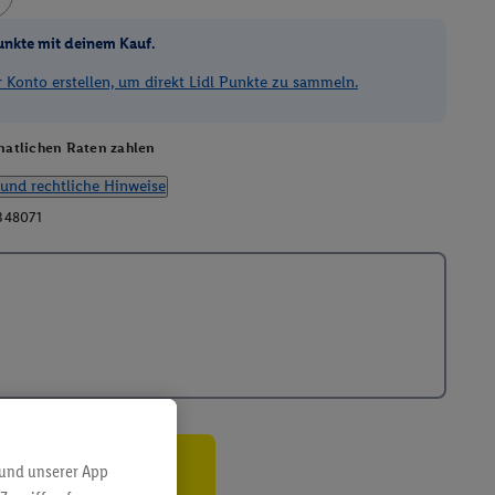
unkte mit deinem Kauf.
Konto erstellen, um direkt Lidl Punkte zu sammeln.
atlichen Raten zahlen
und rechtliche Hinweise
348071
 und unserer App
ren³²ᵃ