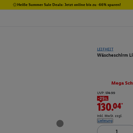
Heiße Summer Sale Deals: Jetzt online bis zu -66% sparen!
LEIFHEIT
Wäscheschirm Li
Mega Sch
UVP:
174.99
-25%
130.04*
inkl. MwSt. zzgl.
Lieferung