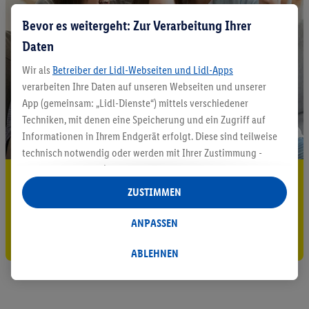
Bevor es weitergeht: Zur Verarbeitung Ihrer
Daten
Wir als
Betreiber der Lidl-Webseiten und Lidl-Apps
verarbeiten Ihre Daten auf unseren Webseiten und unserer
App (gemeinsam: „Lidl-Dienste“) mittels verschiedener
Techniken, mit denen eine Speicherung und ein Zugriff auf
Informationen in Ihrem Endgerät erfolgt. Diese sind teilweise
technisch notwendig oder werden mit Ihrer Zustimmung -
auch durch Partner (u.a.
als separat
oder gemeinsam
5.95 € Versand sparen³²ᵃ
Verantwortliche; im Zusammenhang mit dem IAB TCF
ZUSTIMMEN
insgesamt
6
Partner) - für komfortable Einstellungen, zur
Jetzt zum Newsletter anmelden
Statistik-Erstellung oder für personalisierte Werbung
ANPASSEN
innerhalb und außerhalb der Lidl-Dienste verwendet.
Gutschein sichern!
Datenverarbeitungen für personalisierte Werbung werden
ABLEHNEN
durchgeführt, um eigene Werbung auszusteuern und um
Dritten die Ausspielung von Werbung außerhalb der Lidl-
Dienste über die Ihnen und Ihren Haushaltsangehörigen