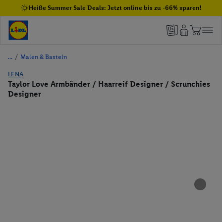
Heiße Summer Sale Deals: Jetzt online bis zu -66% sparen!
/
Malen & Basteln
LENA
Taylor Love Armbänder / Haarreif Designer / Scrunchies
Designer