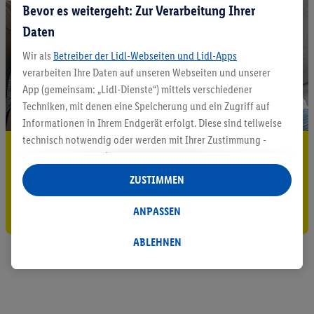
Bevor es weitergeht: Zur Verarbeitung Ihrer
Daten
Wir als
Betreiber der Lidl-Webseiten und Lidl-Apps
verarbeiten Ihre Daten auf unseren Webseiten und unserer
App (gemeinsam: „Lidl-Dienste“) mittels verschiedener
Techniken, mit denen eine Speicherung und ein Zugriff auf
Informationen in Ihrem Endgerät erfolgt. Diese sind teilweise
technisch notwendig oder werden mit Ihrer Zustimmung -
5.95 € Versand sparen³²ᵃ
auch durch Partner (u.a.
als separat
oder gemeinsam
Verantwortliche; im Zusammenhang mit dem IAB TCF
Jetzt zum Newsletter anmelden
ZUSTIMMEN
insgesamt
6
Partner) - für komfortable Einstellungen, zur
Statistik-Erstellung oder für personalisierte Werbung
Gutschein sichern!
ANPASSEN
innerhalb und außerhalb der Lidl-Dienste verwendet.
Datenverarbeitungen für personalisierte Werbung werden
ABLEHNEN
durchgeführt, um eigene Werbung auszusteuern und um
Dritten die Ausspielung von Werbung außerhalb der Lidl-
Dienste über die Ihnen und Ihren Haushaltsangehörigen
zugeordneten Endgeräte zu ermöglichen. Sofern Sie