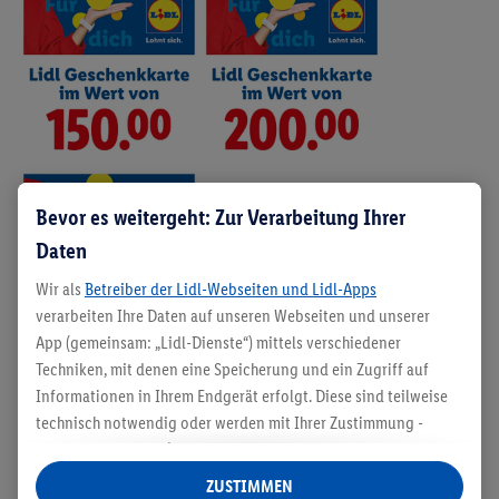
Bevor es weitergeht: Zur Verarbeitung Ihrer
Daten
Wir als
Betreiber der Lidl-Webseiten und Lidl-Apps
verarbeiten Ihre Daten auf unseren Webseiten und unserer
App (gemeinsam: „Lidl-Dienste“) mittels verschiedener
Techniken, mit denen eine Speicherung und ein Zugriff auf
Informationen in Ihrem Endgerät erfolgt. Diese sind teilweise
technisch notwendig oder werden mit Ihrer Zustimmung -
Beschreibung
auch durch Partner (u.a.
als separat
oder gemeinsam
Verantwortliche; im Zusammenhang mit dem IAB TCF
ZUSTIMMEN