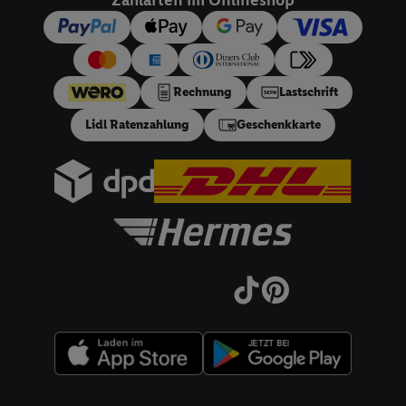
Nutzung der Utiq-Technologie - zusätzlich zur weiter unten
erläuterten Möglichkeit, Ihre Einwilligung generell zu
widerrufen - jederzeit auch über
das Datenschutzportal von
Utiq („consenthub“)
oder über „Anpassen“/„Nutzung der
Telekommunikations-basierten Utiq-Technologie für digitales
Rechnung
Lastschrift
Marketing“ am unteren Ende dieser Einwilligung (nur für die
Lidl Ratenzahlung
Geschenkkarte
Lidl-Dienste) widerrufen. Weitere Informationen finden Sie in
den
Datenschutzbestimmungen von Utiq
.
Durch einen Klick auf „Ablehnen“ können Sie nur den Einsatz
notwendiger Techniken zulassen. Durch einen Klick auf
„Zustimmen“ stimmen Sie allen Verarbeitungen zu sämtlichen
vorgenannten Zwecken unter Einbindung sämtlicher
genannten Partner zu. Weitere Informationen, auch zur
Speicherdauer der Daten und zu Ihrem Recht, Ihre
Einwilligung jederzeit mit Wirkung für die Zukunft zu
widerrufen, finden Sie in unseren
Datenschutzbestimmungen
.
Die Impressen finden Sie hier.
Unter „Anpassen“ können Sie
einzelne Verwendungszwecke oder Partner zulassen; das gilt
auch für die nachfolgend schlagwortartig benannten Zwecke
Rechtliche Informationen