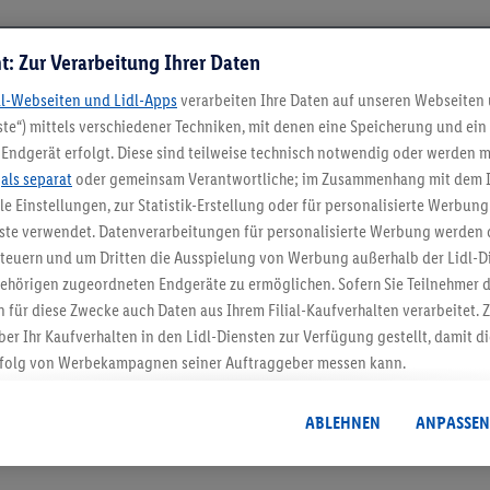
t: Zur Verarbeitung Ihrer Daten
dl-Webseiten und Lidl-Apps
verarbeiten Ihre Daten auf unseren Webseiten
te“) mittels verschiedener Techniken, mit denen eine Speicherung und ein 
Endgerät erfolgt. Diese sind teilweise technisch notwendig oder werden m
.
als separat
oder gemeinsam Verantwortliche; im Zusammenhang mit dem 
ble Einstellungen, zur Statistik-Erstellung oder für personalisierte Werbun
nste verwendet. Datenverarbeitungen für personalisierte Werbung werden
5.95 € Versand spa
euern und um Dritten die Ausspielung von Werbung außerhalb der Lidl-Di
Jetzt zum Newsletter anmel
ehörigen zugeordneten Endgeräte zu ermöglichen. Sofern Sie Teilnehmer de
 für diese Zwecke auch Daten aus Ihrem Filial-Kaufverhalten verarbeitet
ber Ihr Kaufverhalten in den Lidl-Diensten zur Verfügung gestellt, damit di
Gutschein sichern!
folg von Werbekampagnen seiner Auftraggeber messen kann.
isierter Werbung basiert auf der Generierung von auch mit Daten von and
. Dies umfasst die Zusammenführung von Daten (z.B. über Ihre Nutzung der 
ABLEHNEN
ANPASSEN
dl-Diensten, Informationen aus Ihrem Kundenkonto - z.B. Alter oder Geschl
 auch über verschiedene Endgeräte und Lidl-Dienste hinweg einschließli