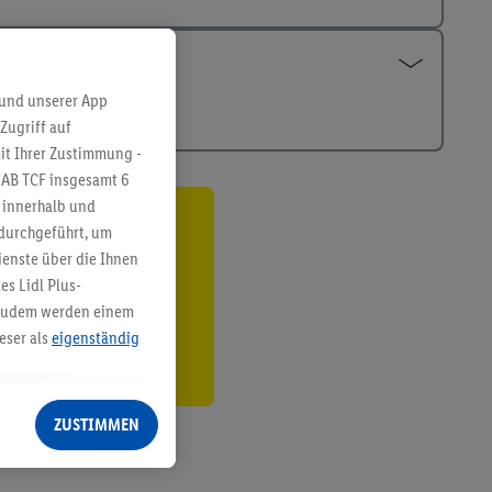
 und unserer App
Zugriff auf
it Ihrer Zustimmung -
IAB TCF insgesamt
6
g innerhalb und
 durchgeführt, um
ren³²ᵃ
enste über die Ihnen
den
s Lidl Plus-
. Zudem werden einem
eser als
eigenständig
eren Diensten
Lidl-Dienste, Ihr
ZUSTIMMEN
echt - sowie Ihre
ch dem Speichern von