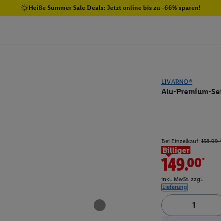
Heiße Summer Sale Deals: Jetzt online bis zu -66% sparen!
LIVARNO®
Alu-Premium-Set 
Bei Einzelkauf:
158.99 
Billiger
149.00*
inkl. MwSt. zzgl.
Lieferung