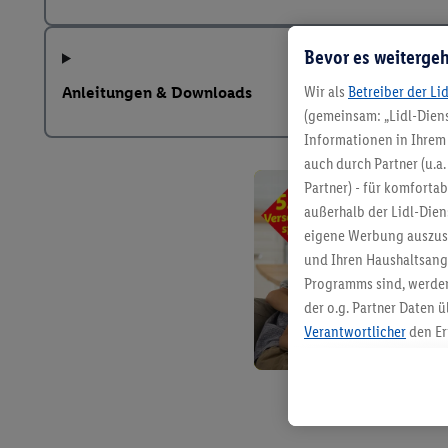
Bevor es weitergeh
Wir als
Betreiber der Li
Anleitungen & Downloads
(gemeinsam: „Lidl-Diens
Informationen in Ihrem 
auch durch Partner (u.a
Partner) - für komforta
außerhalb der Lidl-Die
eigene Werbung auszust
und Ihren Haushaltsang
Programms sind, werden
der o.g. Partner Daten ü
Verantwortlicher
den Er
Die Erstellung personal
angereicherten Profilen
Kaufverhalten in den Li
genauen Standortdaten)