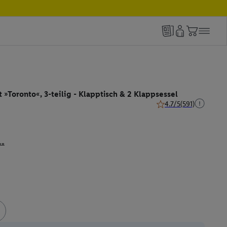
»Toronto«, 3-teilig - Klapptisch & 2 Klappsessel
4.7/5
(591)
4.7 von 5 Sternen (591
**