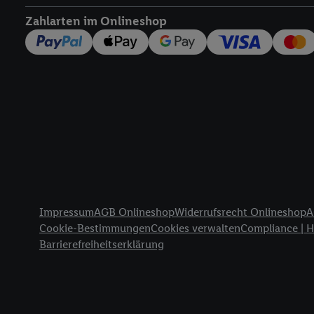
widerrufen - jederzeit 
Zahlarten im Onlineshop
Telekommunikations-basi
die Lidl-Dienste) wider
Durch einen Klick auf „
„Zustimmen“ stimmen Si
genannten Partner zu. W
jederzeit mit Wirkung f
finden Sie hier.
Unter „A
nachfolgend schlagwort
Erfolgsmessung:
Gewährleistung der Sic
Anzeige von Werbung un
Rechtliche Informationen
Verknüpfung verschiede
Impressum
AGB Onlineshop
Widerrufsrecht Onlineshop
A
Messung des Erfolgs v
Cookie-Bestimmungen
Cookies verwalten
Compliance | 
Technologie für digital
Barrierefreiheitserklärung
Verwendung genauer 
Zugriff auf Informa
Zielgruppen durch 