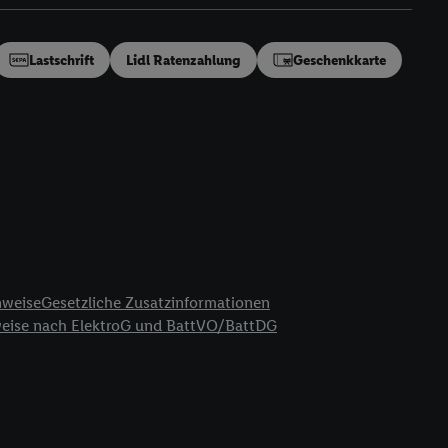
en“/„Nutzung der
inwilligung (nur für
von Utiq
.
Lastschrift
Lidl Ratenzahlung
Geschenkkarte
ch einen Klick auf
ndung sämtlicher
t, Ihre Einwilligung
ngen
.
Die Impressen
as gilt auch für die
B TCF für Werbung und
reitstellung und
en Quellen,
ter Informationen,
nweise
Gesetzliche Zusatzinformationen
rten Utiq-
weise nach ElektroG und BattVO/BattDG
ichern von oder
Analyse von
erwendung