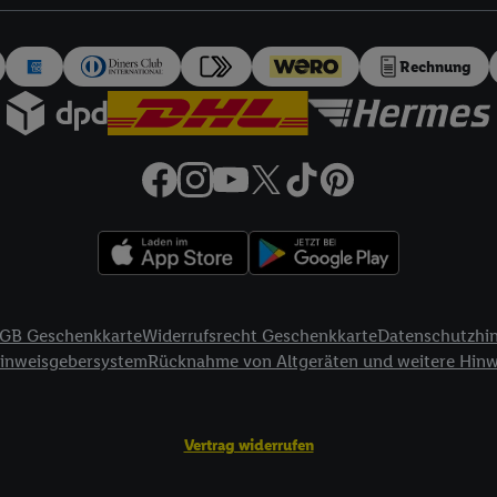
auch über
das Datenschutzportal von Utiq („consenthub“)
oder über „Anpass
erten Utiq-Technologie für digitales Marketing“ am unteren Ende dieser E
rufen. Weitere Informationen finden Sie in den
Datenschutzbestimmungen 
Rechnung
Ablehnen“ können Sie nur den Einsatz notwendiger Techniken zulassen. Dur
e allen Verarbeitungen zu sämtlichen vorgenannten Zwecken unter Einbi
eitere Informationen, auch zur Speicherdauer der Daten und zu Ihrem Rech
ür die Zukunft zu widerrufen, finden Sie in unseren
Datenschutzbestimmu
npassen“ können Sie einzelne Verwendungszwecke oder Partner zulassen; d
artig benannten Zwecke und Funktionen im Rahmen des Einsatzes des IA
herheit, Verhinderung und Aufdeckung von Betrug und Fehlerbehebung, Be
d Inhalten, Abgleichung und Kombination von Daten aus unterschiedlich
ner Endgeräte, Identifikation von Geräten anhand automatisch übermittel
GB Geschenkkarte
Widerrufsrecht Geschenkkarte
Datenschutzhi
on Werbekampagnen durch TTD und Nutzung der Telekommunikations-basie
Hinweisgebersystem
Rücknahme von Altgeräten und weitere Hin
es Marketing, sowie:
Standortdaten. Erstellung von Profilen für personalisierte Werbung. Spe
Vertrag widerrufen
tionen auf einem Endgerät. Entwicklung und Verbesserung der Angebote. 
Statistiken oder Kombinationen von Daten aus verschiedenen Quellen. V