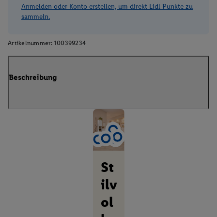
Anmelden oder Konto erstellen, um direkt Lidl Punkte zu
sammeln.
Artikelnummer:
100399234
Beschreibung
St
ilv
ol