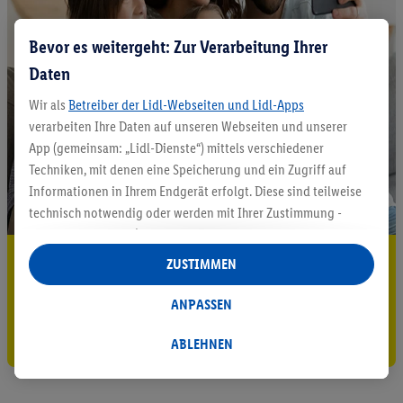
Bevor es weitergeht: Zur Verarbeitung Ihrer
Daten
Wir als
Betreiber der Lidl-Webseiten und Lidl-Apps
verarbeiten Ihre Daten auf unseren Webseiten und unserer
App (gemeinsam: „Lidl-Dienste“) mittels verschiedener
Techniken, mit denen eine Speicherung und ein Zugriff auf
Informationen in Ihrem Endgerät erfolgt. Diese sind teilweise
technisch notwendig oder werden mit Ihrer Zustimmung -
auch durch Partner (u.a.
als separat
oder gemeinsam
Verantwortliche; im Zusammenhang mit dem IAB TCF
5.95 € Versand sparen³²ᵃ
ZUSTIMMEN
insgesamt
6
Partner) - für komfortable Einstellungen, zur
Jetzt zum Newsletter anmelden
Statistik-Erstellung oder für personalisierte Werbung
ANPASSEN
innerhalb und außerhalb der Lidl-Dienste verwendet.
Gutschein sichern!
Datenverarbeitungen für personalisierte Werbung werden
ABLEHNEN
durchgeführt, um eigene Werbung auszusteuern und um
Dritten die Ausspielung von Werbung außerhalb der Lidl-