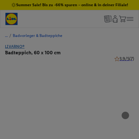
Summer Sale! Bis zu -66% sparen – online & in deiner Filiale!
/
Badvorleger & Badteppiche
LIVARNO®
Badteppich, 60 x 100 cm
3.9/5
(7)
3.9 von 5 St