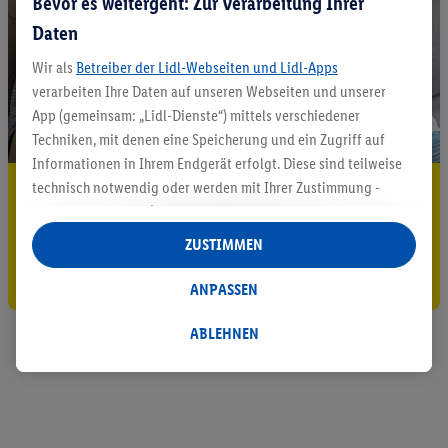
Bevor es weitergeht: Zur Verarbeitung Ihrer
Daten
Wir als
Betreiber der Lidl-Webseiten und Lidl-Apps
verarbeiten Ihre Daten auf unseren Webseiten und unserer
App (gemeinsam: „Lidl-Dienste“) mittels verschiedener
Techniken, mit denen eine Speicherung und ein Zugriff auf
Informationen in Ihrem Endgerät erfolgt. Diese sind teilweise
technisch notwendig oder werden mit Ihrer Zustimmung -
5.95 € Versand sparen³²ᵃ
auch durch Partner (u.a.
als separat
oder gemeinsam
Jetzt zum Newsletter anmelden
Verantwortliche; im Zusammenhang mit dem IAB TCF
ZUSTIMMEN
insgesamt
6
Partner) - für komfortable Einstellungen, zur
Gutschein sichern!
Statistik-Erstellung oder für personalisierte Werbung
ANPASSEN
innerhalb und außerhalb der Lidl-Dienste verwendet.
Datenverarbeitungen für personalisierte Werbung werden
ABLEHNEN
durchgeführt, um eigene Werbung auszusteuern und um
Dritten die Ausspielung von Werbung außerhalb der Lidl-
Dienste über die Ihnen und Ihren Haushaltsangehörigen
zugeordneten Endgeräte zu ermöglichen. Sofern Sie