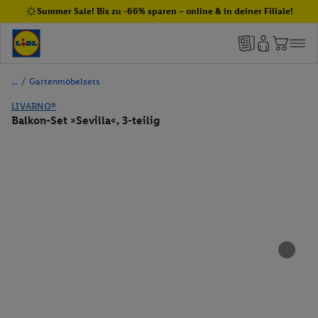
Summer Sale! Bis zu -66% sparen – online & in deiner Filiale!
/
Gartenmöbelsets
LIVARNO®
Balkon-Set »Sevilla«, 3-teilig