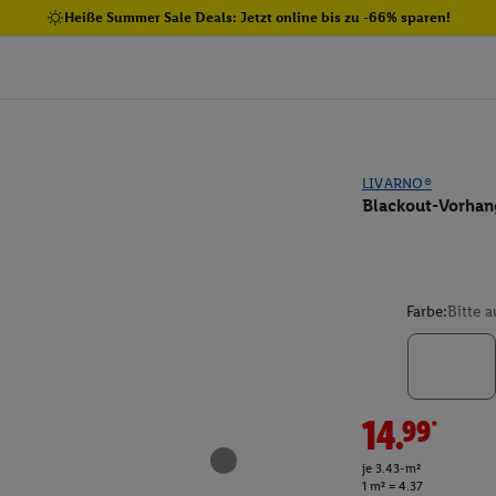
Heiße Summer Sale Deals: Jetzt online bis zu -66% sparen!
LIVARNO®
Blackout-Vorhang
Farbe:
Bitte 
14.99*
je 3.43-m²
1 m² = 4.37