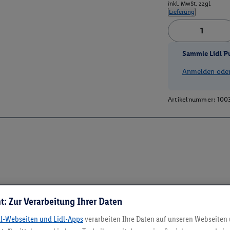
inkl. MwSt. zzgl.
Lieferung
Sammle Lidl P
Anmelden oder 
Artikelnummer:
100
t: Zur Verarbeitung Ihrer Daten
dl-Webseiten und Lidl-Apps
verarbeiten Ihre Daten auf unseren Webseiten
5.95 € Versand spa