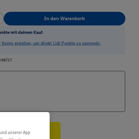
In den Warenkorb
unkte mit deinem Kauf.
Konto erstellen, um direkt Lidl Punkte zu sammeln.
398727
 und unserer App
ren³²ᵃ