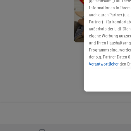
(gemeinsam: „Lidl-Diens
Informationen in Ihrem 
auch durch Partner (u.a
Partner) - für komforta
außerhalb der Lidl-Die
eigene Werbung auszust
und Ihren Haushaltsang
Programms sind, werden
der o.g. Partner Daten ü
Verantwortlicher
den Er
Die Erstellung personal
angereicherten Profilen
Kaufverhalten in den Li
genauen Standortdaten)
und/ oder dem Zugriff 
Segmenten). Im Zusamme
Erfolgsmessung der Wer
Sicherung und Optimie
Sofern Sie hier Ihre Zus