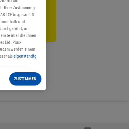
Zugriff auf
it Ihrer Zustimmung -
den
IAB TCF insgesamt
6
g innerhalb und
 durchgeführt, um
enste über die Ihnen
s Lidl Plus-
. Zudem werden einem
eser als
eigenständig
eren Diensten
Lidl-Dienste, Ihr
ZUSTIMMEN
echt - sowie Ihre
ch dem Speichern von
sogenannten
 zur Leistungs-/
ur technischen
n Ihr bestehendes Lidl