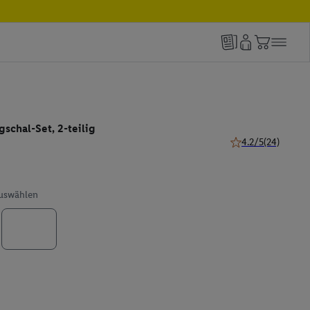
schal-Set, 2-teilig
4.2/5
(24)
4.2 von 5 Sternen 
auswählen