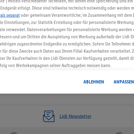
te“) mittels verschiedener Techniken, mit denen eine Speicherung und ein 
Endgerät erfolgt. Diese sind teilweise technisch notwendig oder werden m
Jetzt zum Newsletter anmel
.
als separat
oder gemeinsam Verantwortliche; im Zusammenhang mit dem 
ble Einstellungen, zur Statistik-Erstellung oder für personalisierte Werbun
Gutschein sichern!
nste verwendet. Datenverarbeitungen für personalisierte Werbung werden
euern und um Dritten die Ausspielung von Werbung außerhalb der Lidl-Di
ehörigen zugeordneten Endgeräte zu ermöglichen. Sofern Sie Teilnehmer de
 für diese Zwecke auch Daten aus Ihrem Filial-Kaufverhalten verarbeitet
ber Ihr Kaufverhalten in den Lidl-Diensten zur Verfügung gestellt, damit di
folg von Werbekampagnen seiner Auftraggeber messen kann.
isierter Werbung basiert auf der Generierung von auch mit Daten von and
. Dies umfasst die Zusammenführung von Daten (z.B. über Ihre Nutzung der 
ABLEHNEN
ANPASSEN
dl-Diensten, Informationen aus Ihrem Kundenkonto - z.B. Alter oder Geschl
 auch über verschiedene Endgeräte und Lidl-Dienste hinweg einschließli
auf Informationen auf Ihren Endgeräten zur Erstellung von Zielgruppen (
nhang mit dem Ausspielen dieser Werbung erfolgen Verarbeitungen auch
bung, zur Zielgruppenforschung, zur Entwicklung von Angeboten sowie z
Lidl-Newsletter
rung dieser Werbeausspielungen.
timmung dazu erteilen und danach ein Lidl Plus-Konto erstellen bzw. sich i