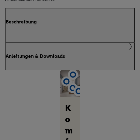
Beschreibung
Anleitungen & Downloads
K
o
m