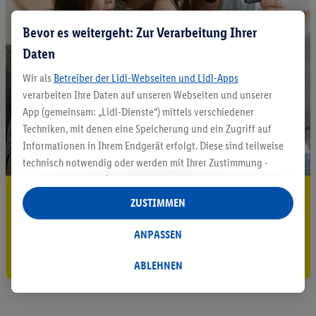
Bevor es weitergeht: Zur Verarbeitung Ihrer
Daten
Wir als
Betreiber der Lidl-Webseiten und Lidl-Apps
verarbeiten Ihre Daten auf unseren Webseiten und unserer
App (gemeinsam: „Lidl-Dienste“) mittels verschiedener
Techniken, mit denen eine Speicherung und ein Zugriff auf
Informationen in Ihrem Endgerät erfolgt. Diese sind teilweise
technisch notwendig oder werden mit Ihrer Zustimmung -
auch durch Partner (u.a.
als separat
oder gemeinsam
5.95 € Versand sparen³²ᵃ
Verantwortliche; im Zusammenhang mit dem IAB TCF
ZUSTIMMEN
insgesamt
6
Partner) - für komfortable Einstellungen, zur
Jetzt zum Newsletter anmelden
Statistik-Erstellung oder für personalisierte Werbung
ANPASSEN
innerhalb und außerhalb der Lidl-Dienste verwendet.
Gutschein sichern!
Datenverarbeitungen für personalisierte Werbung werden
ABLEHNEN
durchgeführt, um eigene Werbung auszusteuern und um
Dritten die Ausspielung von Werbung außerhalb der Lidl-
Dienste über die Ihnen und Ihren Haushaltsangehörigen