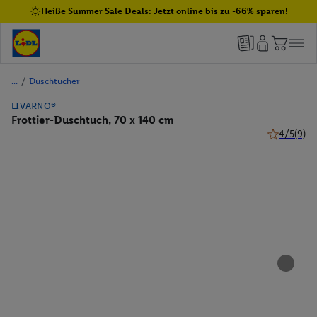
Heiße Summer Sale Deals: Jetzt online bis zu -66% sparen!
/
Duschtücher
LIVARNO®
Frottier-Duschtuch, 70 x 140 cm
4/5
(9)
4 von 5 Ste