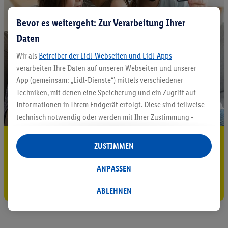
Bevor es weitergeht: Zur Verarbeitung Ihrer
Daten
Wir als
Betreiber der Lidl-Webseiten und Lidl-Apps
verarbeiten Ihre Daten auf unseren Webseiten und unserer
App (gemeinsam: „Lidl-Dienste“) mittels verschiedener
Techniken, mit denen eine Speicherung und ein Zugriff auf
Informationen in Ihrem Endgerät erfolgt. Diese sind teilweise
technisch notwendig oder werden mit Ihrer Zustimmung -
auch durch Partner (u.a.
als separat
oder gemeinsam
5.95 € Versand sparen³²ᵃ
Verantwortliche; im Zusammenhang mit dem IAB TCF
ZUSTIMMEN
insgesamt
6
Partner) - für komfortable Einstellungen, zur
Jetzt zum Newsletter anmelden
Statistik-Erstellung oder für personalisierte Werbung
ANPASSEN
innerhalb und außerhalb der Lidl-Dienste verwendet.
Gutschein sichern!
Datenverarbeitungen für personalisierte Werbung werden
ABLEHNEN
durchgeführt, um eigene Werbung auszusteuern und um
Dritten die Ausspielung von Werbung außerhalb der Lidl-
Dienste über die Ihnen und Ihren Haushaltsangehörigen