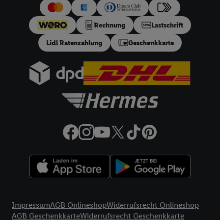
uns und einem der anderen oben genannten Partner auch Ihre
in einen Hashwert umgewandelte E-Mail-Adresse in
Rechnung
Lastschrift
gemeinsamer Verantwortlichkeit verarbeitet.
Lidl Ratenzahlung
Geschenkkarte
Zudem erlauben Sie uns, der Utiq SA/NV („Utiq“) und
Ihrem
Telekommunikationsnetzbetreiber
, die Utiq-Technologie
in den Lidl-Diensten einzusetzen. Utiq prüft zunächst anhand
Ihrer IP-Adresse, ob die Technologie für Sie verfügbar ist.
Wenn das der Fall ist, gibt Utiq Ihre IP-Adresse an Ihren
Netzbetreiber weiter, der anhand der IP-Adresse und einer
Kundenkonto-Referenz, wie z.B. Ihrer Mobilfunknummer, eine
Kennung für Utiq erstellt. Wir werden diese Kennung
verwenden, um Sie wiederzuerkennen und Erkenntnisse über
Ihr Nutzungsverhalten in den Lidl-Diensten zu erfassen.
Insbesondere können Sie mittels dieser Technologie auch auf
Diensten wiedererkannt werden, die von Dritten betrieben
werden, damit wir Ihnen dort personalisierte Werbung
Rechtliche Informationen
ausspielen können. Sie können Ihre Einwilligung speziell zur
Impressum
AGB Onlineshop
Widerrufsrecht Onlineshop
Nutzung der Utiq-Technologie - zusätzlich zur weiter unten
AGB Geschenkkarte
Widerrufsrecht Geschenkkarte