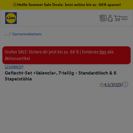
Heiße Summer Sale Deals: Jetzt online bis zu -66% sparen!
/
Gartenmöbelsets
Großer SALE: Sichere dir jetzt bis zu -66 % | Entdecke
hier
alle
Aktionsartikel
LIVARNO®
Geflecht-Set »Valencia«, 7-teilig - Standardtisch & 6
Stapelstühle
4.5/5
(325)
4.5 von 5 Sternen 