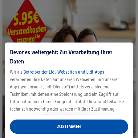
Bevor es weitergeht: Zur Verarbeitung Ihrer
Daten
Wir als
Betreiber der Lidl-Webseiten und Lidl-Apps
verarbeiten Ihre Daten auf unseren Webseiten und unserer
App (gemeinsam: „Lidl-Dienste“) mittels verschiedener
Techniken, mit denen eine Speicherung und ein Zugriff auf
Informationen in Ihrem Endgerät erfolgt. Diese sind teilweise
technisch notwendig oder werden mit Ihrer Zustimmung -
auch durch Partner (u.a.
als separat
oder gemeinsam
Verantwortliche; im Zusammenhang mit dem IAB TCF
ZUSTIMMEN
insgesamt
6
Partner) - für komfortable Einstellungen, zur