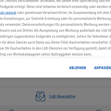
te“) mittels verschiedener Techniken, mit denen eine Speicherung und ein 
Endgerät erfolgt. Diese sind teilweise technisch notwendig oder werden m
Jetzt zum Newsletter anmel
.
als separat
oder gemeinsam Verantwortliche; im Zusammenhang mit dem 
ble Einstellungen, zur Statistik-Erstellung oder für personalisierte Werbun
Gutschein sichern!
nste verwendet. Datenverarbeitungen für personalisierte Werbung werden
euern und um Dritten die Ausspielung von Werbung außerhalb der Lidl-Di
ehörigen zugeordneten Endgeräte zu ermöglichen. Sofern Sie Teilnehmer de
 für diese Zwecke auch Daten aus Ihrem Filial-Kaufverhalten verarbeitet
ber Ihr Kaufverhalten in den Lidl-Diensten zur Verfügung gestellt, damit di
folg von Werbekampagnen seiner Auftraggeber messen kann.
isierter Werbung basiert auf der Generierung von auch mit Daten von and
. Dies umfasst die Zusammenführung von Daten (z.B. über Ihre Nutzung der 
ABLEHNEN
ANPASSEN
dl-Diensten, Informationen aus Ihrem Kundenkonto - z.B. Alter oder Geschl
 auch über verschiedene Endgeräte und Lidl-Dienste hinweg einschließli
auf Informationen auf Ihren Endgeräten zur Erstellung von Zielgruppen (
nhang mit dem Ausspielen dieser Werbung erfolgen Verarbeitungen auch
bung, zur Zielgruppenforschung, zur Entwicklung von Angeboten sowie z
Lidl-Newsletter
rung dieser Werbeausspielungen.
timmung dazu erteilen und danach ein Lidl Plus-Konto erstellen bzw. sich i