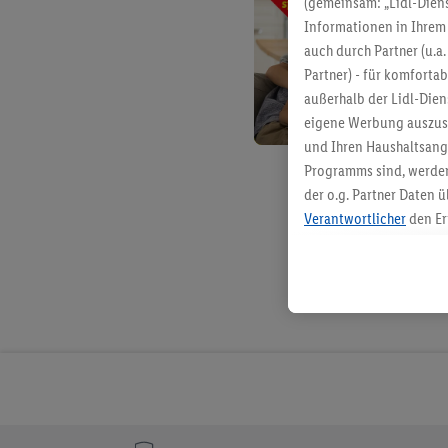
(gemeinsam: „Lidl-Diens
Informationen in Ihrem 
auch durch Partner (u.a
Partner) - für komforta
außerhalb der Lidl-Die
eigene Werbung auszust
und Ihren Haushaltsang
Programms sind, werden
der o.g. Partner Daten ü
Verantwortlicher
den Er
Die Erstellung personal
angereicherten Profilen
Kaufverhalten in den Li
genauen Standortdaten)
und/ oder dem Zugriff 
Segmenten). Im Zusamme
Erfolgsmessung der Wer
Sicherung und Optimie
Sofern Sie hier Ihre Zus