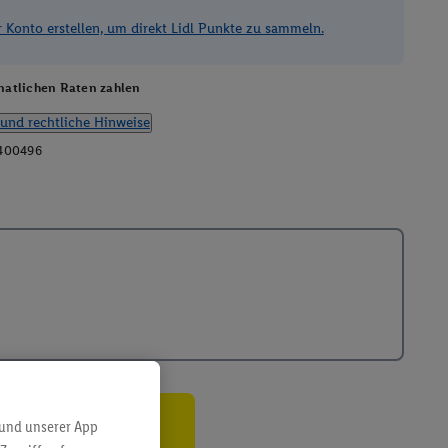
Konto erstellen, um direkt Lidl Punkte zu sammeln.
atlichen Raten zahlen
und rechtliche Hinweise
400496
 und unserer App
ren³²ᵃ