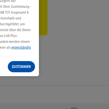
Zugriff auf
it Ihrer Zustimmung -
den
IAB TCF insgesamt
6
g innerhalb und
 durchgeführt, um
enste über die Ihnen
s Lidl Plus-
. Zudem werden einem
eser als
eigenständig
eren Diensten
Lidl-Dienste, Ihr
ZUSTIMMEN
echt - sowie Ihre
ch dem Speichern von
sogenannten
 zur Leistungs-/
ur technischen
n Ihr bestehendes Lidl