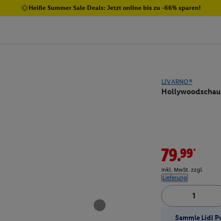
Heiße Summer Sale Deals: Jetzt online bis zu -66% sparen!
LIVARNO®
Hollywoodschau
79.99*
inkl. MwSt. zzgl.
Lieferung
Sammle Lidl P