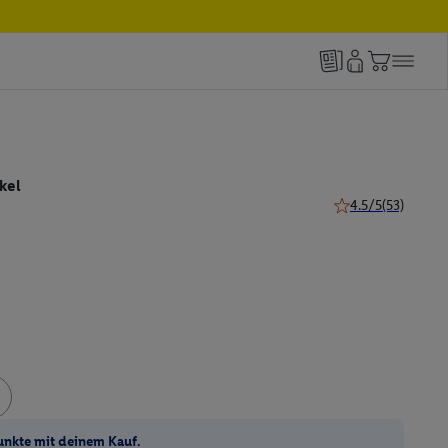
kel
4.5/5
(53)
4.5 von 5 Sternen 
unkte mit deinem Kauf.