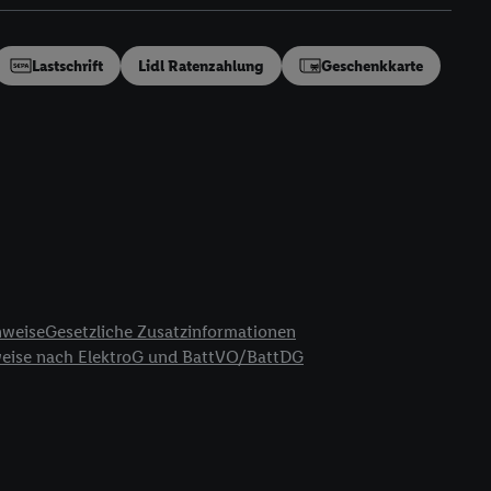
en“/„Nutzung der
inwilligung (nur für
von Utiq
.
Lastschrift
Lidl Ratenzahlung
Geschenkkarte
ch einen Klick auf
ndung sämtlicher
t, Ihre Einwilligung
ngen
.
Die Impressen
as gilt auch für die
B TCF für Werbung und
reitstellung und
en Quellen,
ter Informationen,
nweise
Gesetzliche Zusatzinformationen
rten Utiq-
weise nach ElektroG und BattVO/BattDG
ichern von oder
Analyse von
erwendung