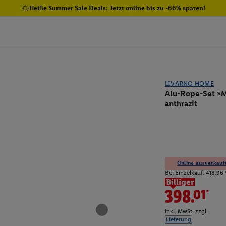
Heiße Summer Sale Deals: Jetzt online bis zu -66% sparen!
LIVARNO HOME
Alu-Rope-Set »Mi
anthrazit
Online ausverkauft
Bei Einzelkauf:
418.96 
Billiger
398.01*
inkl. MwSt. zzgl.
Lieferung