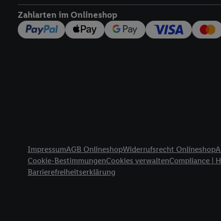
widerrufen - jederzeit 
Zahlarten im Onlineshop
Telekommunikations-basi
die Lidl-Dienste) wider
Durch einen Klick auf „
„Zustimmen“ stimmen Si
genannten Partner zu. W
jederzeit mit Wirkung f
finden Sie hier.
Unter „A
nachfolgend schlagwort
Erfolgsmessung:
Gewährleistung der Sic
Anzeige von Werbung un
Rechtliche Informationen
Verknüpfung verschiede
Impressum
AGB Onlineshop
Widerrufsrecht Onlineshop
A
Messung des Erfolgs v
Cookie-Bestimmungen
Cookies verwalten
Compliance | 
Technologie für digital
Barrierefreiheitserklärung
Verwendung genauer 
Zugriff auf Informa
Zielgruppen durch 