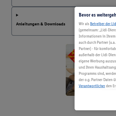
Bevor es weitergeh
Wir als
Betreiber der Li
Anleitungen & Downloads
(gemeinsam: „Lidl-Diens
Informationen in Ihrem 
auch durch Partner (u.a
Partner) - für komforta
außerhalb der Lidl-Die
eigene Werbung auszust
und Ihren Haushaltsang
Programms sind, werden
der o.g. Partner Daten ü
Verantwortlicher
den Er
Die Erstellung personal
angereicherten Profilen
Kaufverhalten in den Li
genauen Standortdaten)