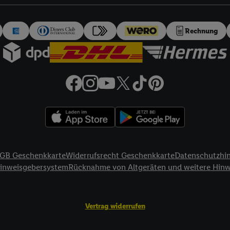
auch über
das Datenschutzportal von Utiq („consenthub“)
oder über „Anpass
erten Utiq-Technologie für digitales Marketing“ am unteren Ende dieser E
rufen. Weitere Informationen finden Sie in den
Datenschutzbestimmungen 
Rechnung
Ablehnen“ können Sie nur den Einsatz notwendiger Techniken zulassen. Dur
e allen Verarbeitungen zu sämtlichen vorgenannten Zwecken unter Einbi
eitere Informationen, auch zur Speicherdauer der Daten und zu Ihrem Rech
ür die Zukunft zu widerrufen, finden Sie in unseren
Datenschutzbestimmu
npassen“ können Sie einzelne Verwendungszwecke oder Partner zulassen; d
artig benannten Zwecke und Funktionen im Rahmen des Einsatzes des IA
herheit, Verhinderung und Aufdeckung von Betrug und Fehlerbehebung, Be
d Inhalten, Abgleichung und Kombination von Daten aus unterschiedlich
ner Endgeräte, Identifikation von Geräten anhand automatisch übermittel
GB Geschenkkarte
Widerrufsrecht Geschenkkarte
Datenschutzhi
on Werbekampagnen durch TTD und Nutzung der Telekommunikations-basie
Hinweisgebersystem
Rücknahme von Altgeräten und weitere Hin
es Marketing, sowie:
Standortdaten. Erstellung von Profilen für personalisierte Werbung. Spe
Vertrag widerrufen
tionen auf einem Endgerät. Entwicklung und Verbesserung der Angebote. 
Statistiken oder Kombinationen von Daten aus verschiedenen Quellen. V