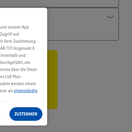
 und unserer App
Zugriff auf
it Ihrer Zustimmung -
IAB TCF insgesamt
6
g innerhalb und
 durchgeführt, um
ren³²ᵃ
enste über die Ihnen
den
s Lidl Plus-
. Zudem werden einem
eser als
eigenständig
eren Diensten
Lidl-Dienste, Ihr
ZUSTIMMEN
echt - sowie Ihre
ch dem Speichern von