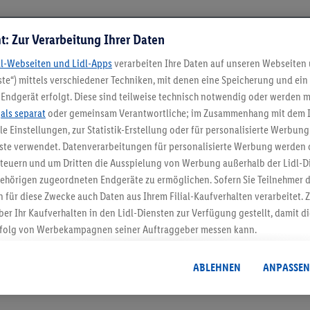
t: Zur Verarbeitung Ihrer Daten
dl-Webseiten und Lidl-Apps
verarbeiten Ihre Daten auf unseren Webseiten
te“) mittels verschiedener Techniken, mit denen eine Speicherung und ein 
Endgerät erfolgt. Diese sind teilweise technisch notwendig oder werden m
.
als separat
oder gemeinsam Verantwortliche; im Zusammenhang mit dem 
ble Einstellungen, zur Statistik-Erstellung oder für personalisierte Werbun
nste verwendet. Datenverarbeitungen für personalisierte Werbung werden
5.95 € Versand spa
euern und um Dritten die Ausspielung von Werbung außerhalb der Lidl-Di
Jetzt zum Newsletter anmel
ehörigen zugeordneten Endgeräte zu ermöglichen. Sofern Sie Teilnehmer de
 für diese Zwecke auch Daten aus Ihrem Filial-Kaufverhalten verarbeitet
ber Ihr Kaufverhalten in den Lidl-Diensten zur Verfügung gestellt, damit di
Gutschein sichern!
folg von Werbekampagnen seiner Auftraggeber messen kann.
isierter Werbung basiert auf der Generierung von auch mit Daten von and
. Dies umfasst die Zusammenführung von Daten (z.B. über Ihre Nutzung der 
ABLEHNEN
ANPASSEN
dl-Diensten, Informationen aus Ihrem Kundenkonto - z.B. Alter oder Geschl
 auch über verschiedene Endgeräte und Lidl-Dienste hinweg einschließli