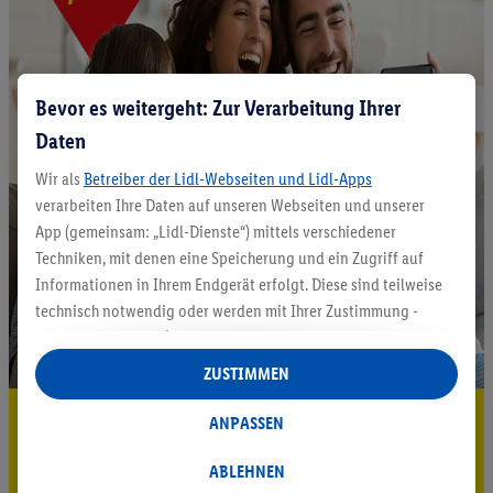
Bevor es weitergeht: Zur Verarbeitung Ihrer
Daten
Wir als
Betreiber der Lidl-Webseiten und Lidl-Apps
verarbeiten Ihre Daten auf unseren Webseiten und unserer
App (gemeinsam: „Lidl-Dienste“) mittels verschiedener
Techniken, mit denen eine Speicherung und ein Zugriff auf
Informationen in Ihrem Endgerät erfolgt. Diese sind teilweise
technisch notwendig oder werden mit Ihrer Zustimmung -
auch durch Partner (u.a.
als separat
oder gemeinsam
Verantwortliche; im Zusammenhang mit dem IAB TCF
ZUSTIMMEN
insgesamt
6
Partner) - für komfortable Einstellungen, zur
5.95 € Versand sparen³²ᵃ
Statistik-Erstellung oder für personalisierte Werbung
ANPASSEN
innerhalb und außerhalb der Lidl-Dienste verwendet.
Jetzt zum Newsletter anmelden
Datenverarbeitungen für personalisierte Werbung werden
ABLEHNEN