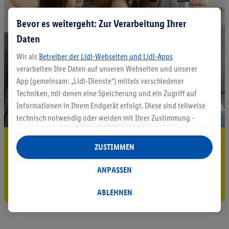
Bevor es weitergeht: Zur Verarbeitung Ihrer
Daten
Wir als
Betreiber der Lidl-Webseiten und Lidl-Apps
verarbeiten Ihre Daten auf unseren Webseiten und unserer
App (gemeinsam: „Lidl-Dienste“) mittels verschiedener
Techniken, mit denen eine Speicherung und ein Zugriff auf
Informationen in Ihrem Endgerät erfolgt. Diese sind teilweise
technisch notwendig oder werden mit Ihrer Zustimmung -
auch durch Partner (u.a.
als separat
oder gemeinsam
5.95 € Versand sparen³²ᵃ
Verantwortliche; im Zusammenhang mit dem IAB TCF
ZUSTIMMEN
insgesamt
6
Partner) - für komfortable Einstellungen, zur
Jetzt zum Newsletter anmelden
Statistik-Erstellung oder für personalisierte Werbung
ANPASSEN
innerhalb und außerhalb der Lidl-Dienste verwendet.
Gutschein sichern!
Datenverarbeitungen für personalisierte Werbung werden
ABLEHNEN
durchgeführt, um eigene Werbung auszusteuern und um
Dritten die Ausspielung von Werbung außerhalb der Lidl-
Dienste über die Ihnen und Ihren Haushaltsangehörigen