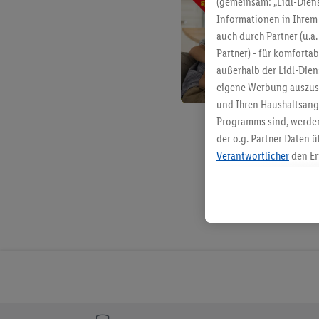
(gemeinsam: „Lidl-Diens
Informationen in Ihrem 
auch durch Partner (u.a
Partner) - für komforta
außerhalb der Lidl-Die
eigene Werbung auszust
und Ihren Haushaltsang
Programms sind, werden
der o.g. Partner Daten ü
Verantwortlicher
den Er
Die Erstellung personal
angereicherten Profilen
Kaufverhalten in den Li
genauen Standortdaten)
und/ oder dem Zugriff 
Segmenten). Im Zusamme
Erfolgsmessung der Wer
Sicherung und Optimie
Sofern Sie hier Ihre Zus