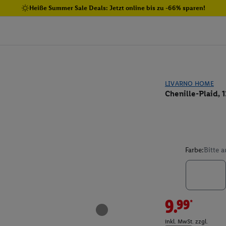
Heiße Summer Sale Deals: Jetzt online bis zu -66% sparen!
LIVARNO HOME
Chenille-Plaid, 
Farbe:
Bitte 
9.99*
inkl. MwSt. zzgl.