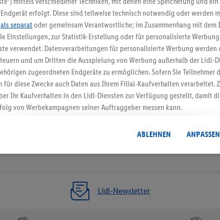
te“) mittels verschiedener Techniken, mit denen eine Speicherung und ein 
Endgerät erfolgt. Diese sind teilweise technisch notwendig oder werden m
Jetzt zum Newsletter anmel
.
als separat
oder gemeinsam Verantwortliche; im Zusammenhang mit dem 
ble Einstellungen, zur Statistik-Erstellung oder für personalisierte Werbun
Gutschein sichern!
nste verwendet. Datenverarbeitungen für personalisierte Werbung werden
euern und um Dritten die Ausspielung von Werbung außerhalb der Lidl-Di
ehörigen zugeordneten Endgeräte zu ermöglichen. Sofern Sie Teilnehmer de
 für diese Zwecke auch Daten aus Ihrem Filial-Kaufverhalten verarbeitet
ber Ihr Kaufverhalten in den Lidl-Diensten zur Verfügung gestellt, damit di
folg von Werbekampagnen seiner Auftraggeber messen kann.
isierter Werbung basiert auf der Generierung von auch mit Daten von and
. Dies umfasst die Zusammenführung von Daten (z.B. über Ihre Nutzung der 
ABLEHNEN
ANPASSEN
dl-Diensten, Informationen aus Ihrem Kundenkonto - z.B. Alter oder Geschl
 auch über verschiedene Endgeräte und Lidl-Dienste hinweg einschließli
auf Informationen auf Ihren Endgeräten zur Erstellung von Zielgruppen (
nhang mit dem Ausspielen dieser Werbung erfolgen Verarbeitungen auch
bung, zur Zielgruppenforschung, zur Entwicklung von Angeboten sowie z
Lidl-Newsletter
rung dieser Werbeausspielungen.
timmung dazu erteilen und danach ein Lidl Plus-Konto erstellen bzw. sich i