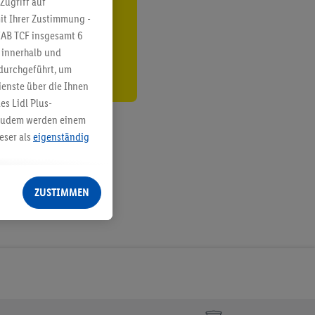
Zugriff auf
it Ihrer Zustimmung -
den
IAB TCF insgesamt
6
g innerhalb und
 durchgeführt, um
enste über die Ihnen
s Lidl Plus-
. Zudem werden einem
eser als
eigenständig
eren Diensten
Lidl-Dienste, Ihr
ZUSTIMMEN
echt - sowie Ihre
ch dem Speichern von
sogenannten
 zur Leistungs-/
ur technischen
n Ihr bestehendes Lidl