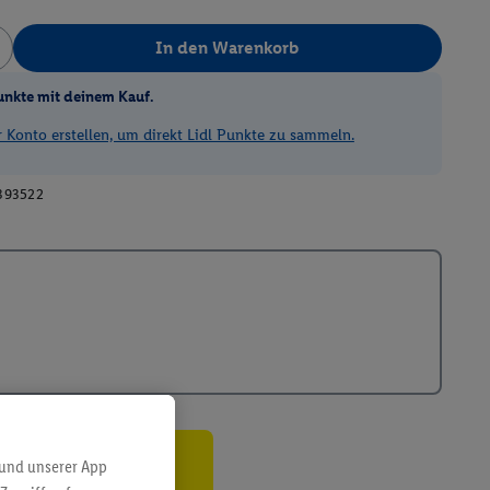
In den Warenkorb
unkte mit deinem Kauf.
Konto erstellen, um direkt Lidl Punkte zu sammeln.
393522
 und unserer App
ren³²ᵃ