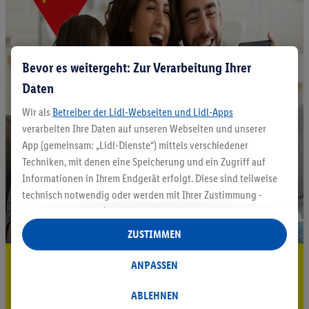
Bevor es weitergeht: Zur Verarbeitung Ihrer
Daten
Wir als
Betreiber der Lidl-Webseiten und Lidl-Apps
verarbeiten Ihre Daten auf unseren Webseiten und unserer
App (gemeinsam: „Lidl-Dienste“) mittels verschiedener
Techniken, mit denen eine Speicherung und ein Zugriff auf
Informationen in Ihrem Endgerät erfolgt. Diese sind teilweise
technisch notwendig oder werden mit Ihrer Zustimmung -
auch durch Partner (u.a.
als separat
oder gemeinsam
Verantwortliche; im Zusammenhang mit dem IAB TCF
ZUSTIMMEN
insgesamt
6
Partner) - für komfortable Einstellungen, zur
5.95 € Versand sparen³²ᵃ
Statistik-Erstellung oder für personalisierte Werbung
ANPASSEN
innerhalb und außerhalb der Lidl-Dienste verwendet.
Jetzt zum Newsletter anmelden
Datenverarbeitungen für personalisierte Werbung werden
ABLEHNEN