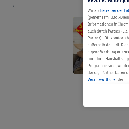
Bevor es weitergeh
Wir als
Betreiber der Li
(gemeinsam: „Lidl-Diens
Informationen in Ihrem 
auch durch Partner (u.a
Partner) - für komforta
außerhalb der Lidl-Die
eigene Werbung auszust
und Ihren Haushaltsang
Programms sind, werden
der o.g. Partner Daten ü
Verantwortlicher
den Er
Die Erstellung personal
angereicherten Profilen
Kaufverhalten in den Li
genauen Standortdaten)
und/ oder dem Zugriff 
Segmenten). Im Zusamme
Erfolgsmessung der Wer