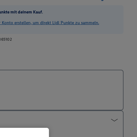
unkte mit deinem Kauf.
Konto erstellen, um direkt Lidl Punkte zu sammeln.
365102
3D Ansicht öffnen