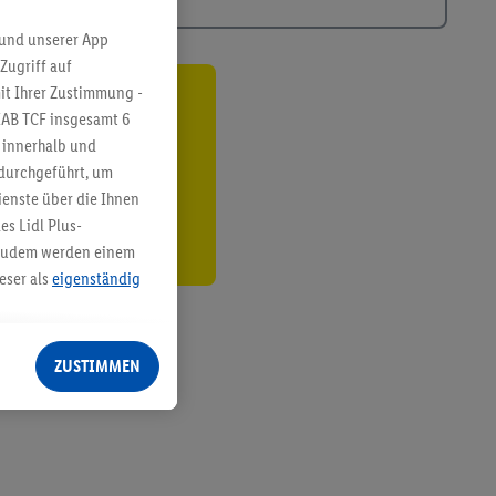
 und unserer App
Zugriff auf
it Ihrer Zustimmung -
ren³²ᵃ
IAB TCF insgesamt
6
g innerhalb und
den
 durchgeführt, um
enste über die Ihnen
s Lidl Plus-
. Zudem werden einem
eser als
eigenständig
eren Diensten
Lidl-Dienste, Ihr
ZUSTIMMEN
echt - sowie Ihre
ch dem Speichern von
sogenannten
 zur Leistungs-/
ur technischen