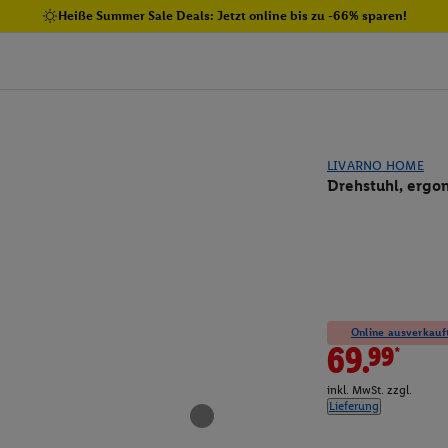
Heiße Summer Sale Deals: Jetzt online bis zu -66% sparen!
LIVARNO HOME
Drehstuhl, ergo
Online ausverkauft
69.99*
inkl. MwSt. zzgl.
Lieferung