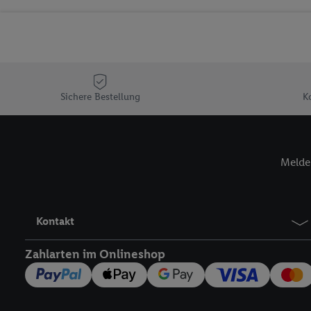
Sicherung und Optimie
Sofern Sie hier Ihre Zus
Plus-Konto einloggen, 
Verantwortlichkeit mit
zu erstellen (die sogen
können, um Sie in von 
Sichere Bestellung
K
Hierzu wird von uns un
Adresse in gemeinsamer 
Zudem erlauben Sie uns,
Melde 
den Lidl-Diensten einzus
Wenn das der Fall ist, g
Kundenkonto-Referenz, 
verwenden, um Sie wied
Kontakt
Insbesondere können Sie
werden, damit wir Ihnen
Zahlarten im Onlineshop
Nutzung der Utiq-Techno
widerrufen - jederzeit 
Telekommunikations-basi