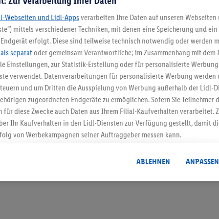
t: Zur Verarbeitung Ihrer Daten
dl-Webseiten und Lidl-Apps
verarbeiten Ihre Daten auf unseren Webseiten
te“) mittels verschiedener Techniken, mit denen eine Speicherung und ein 
Endgerät erfolgt. Diese sind teilweise technisch notwendig oder werden m
5.95 € Versand spa
.
als separat
oder gemeinsam Verantwortliche; im Zusammenhang mit dem 
ble Einstellungen, zur Statistik-Erstellung oder für personalisierte Werbun
Jetzt zum Newsletter anmel
nste verwendet. Datenverarbeitungen für personalisierte Werbung werden
euern und um Dritten die Ausspielung von Werbung außerhalb der Lidl-Di
Gutschein sichern!
ehörigen zugeordneten Endgeräte zu ermöglichen. Sofern Sie Teilnehmer de
 für diese Zwecke auch Daten aus Ihrem Filial-Kaufverhalten verarbeitet
ber Ihr Kaufverhalten in den Lidl-Diensten zur Verfügung gestellt, damit di
folg von Werbekampagnen seiner Auftraggeber messen kann.
isierter Werbung basiert auf der Generierung von auch mit Daten von and
. Dies umfasst die Zusammenführung von Daten (z.B. über Ihre Nutzung der 
ABLEHNEN
ANPASSEN
dl-Diensten, Informationen aus Ihrem Kundenkonto - z.B. Alter oder Geschl
 auch über verschiedene Endgeräte und Lidl-Dienste hinweg einschließli
auf Informationen auf Ihren Endgeräten zur Erstellung von Zielgruppen (
nhang mit dem Ausspielen dieser Werbung erfolgen Verarbeitungen auch
bung, zur Zielgruppenforschung, zur Entwicklung von Angeboten sowie z