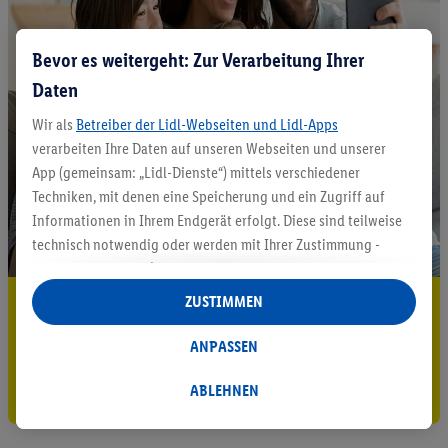
Bevor es weitergeht: Zur Verarbeitung Ihrer
Daten
Wir als
Betreiber der Lidl-Webseiten und Lidl-Apps
verarbeiten Ihre Daten auf unseren Webseiten und unserer
App (gemeinsam: „Lidl-Dienste“) mittels verschiedener
Techniken, mit denen eine Speicherung und ein Zugriff auf
Informationen in Ihrem Endgerät erfolgt. Diese sind teilweise
technisch notwendig oder werden mit Ihrer Zustimmung -
auch durch Partner (u.a.
als separat
oder gemeinsam
Verantwortliche; im Zusammenhang mit dem IAB TCF
ZUSTIMMEN
5.95 € Versand sparen³²ᵃ
insgesamt
6
Partner) - für komfortable Einstellungen, zur
Statistik-Erstellung oder für personalisierte Werbung
Jetzt zum Newsletter anmelden
ANPASSEN
innerhalb und außerhalb der Lidl-Dienste verwendet.
Gutschein sichern!
Datenverarbeitungen für personalisierte Werbung werden
ABLEHNEN
durchgeführt, um eigene Werbung auszusteuern und um
Dritten die Ausspielung von Werbung außerhalb der Lidl-